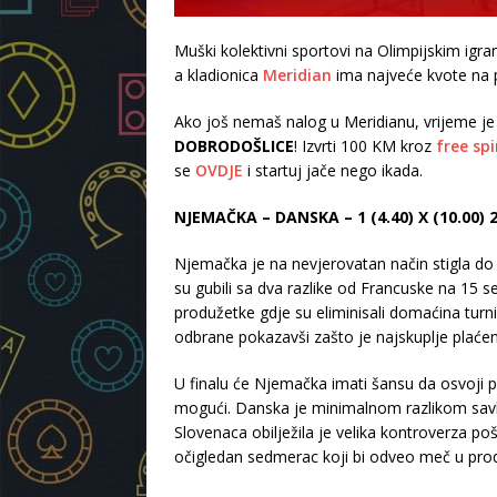
Muški kolektivni sportovi na Olimpijskim igra
a kladionica
Meridian
ima najveće kvote na p
Ako još nemaš nalog u Meridianu, vrijeme je
DOBRODOŠLICE
! Izvrti 100 KM kroz
free sp
se
OVDJE
i startuj jače nego ikada.
NJEMAČKA – DANSKA – 1 (4.40) X (10.00) 2
Njemačka je na nevjerovatan način stigla do 
su gubili sa dva razlike od Francuske na 15 s
produžetke gdje su eliminisali domaćina turn
odbrane pokazavši zašto je najskuplje plaće
U finalu će Njemačka imati šansu da osvoji prv
mogući. Danska je minimalnom razlikom savla
Slovenaca obilježila je velika kontroverza p
očigledan sedmerac koji bi odveo meč u pro