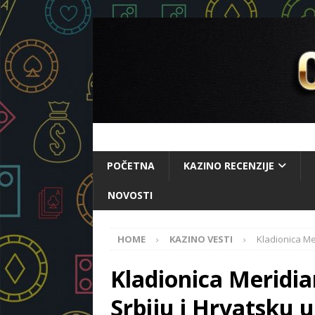
POČETNA
KAZINO RECENZIJE
NOVOSTI
HOME
KAZINO VESTI
Kladionica Me
Kladionica Meridia
Srbiju i Hrvatsku u