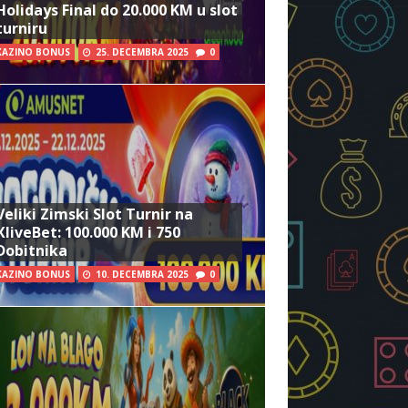
Holidays Final do 20.000 KM u slot
turniru
KAZINO BONUS
25. DECEMBRA 2025
0
Veliki Zimski Slot Turnir na
XliveBet: 100.000 KM i 750
Dobitnika
KAZINO BONUS
10. DECEMBRA 2025
0