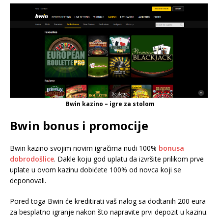
Bwin kazino –
igre za stolom
Bwin bonus i promocije
Bwin kazino svojim novim igračima nudi 100%
bonusa
dobrodošlice
. Dakle koju god uplatu da izvršite prilikom prve
uplate u ovom kazinu dobićete 100% od novca koji se
deponovali.
Pored toga Bwin će kreditirati vaš nalog sa dodtanih 200 eura
za besplatno igranje nakon što napravite prvi depozit u kazinu.