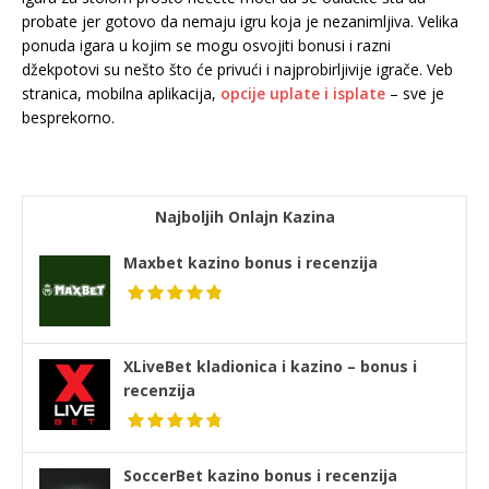
probate jer gotovo da nemaju igru koja je nezanimljiva. Velika
ponuda igara u kojim se mogu osvojiti bonusi i razni
džekpotovi su nešto što će privući i najprobirljivije igrače. Veb
stranica, mobilna aplikacija,
opcije uplate i isplate
– sve je
besprekorno.
Najboljih Onlajn Kazina
Maxbet kazino bonus i recenzija
XLiveBet kladionica i kazino – bonus i
recenzija
SoccerBet kazino bonus i recenzija