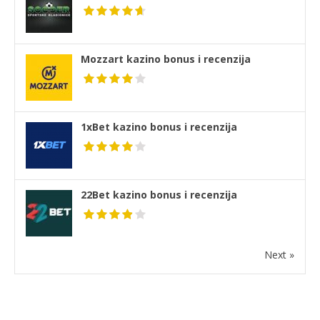
Mozzart kazino bonus i recenzija
1xBet kazino bonus i recenzija
22Bet kazino bonus i recenzija
Next »