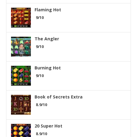
Flaming Hot
9/10
The Angler
9/10
Burning Hot
9/10
Book of Secrets Extra
8.9/10
20 Super Hot
8.9/10