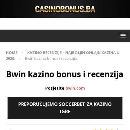
HOME
KAZINO RECENZIJE – NAJBOLJIH ONLAJN KAZINA U
2026.
Bwin kazino bonus i recenzija
Bwin kazino bonus i recenzija
Posjetite
bwin.com
PREPORUČUJEMO SOCCERBET ZA KAZINO
IGRE