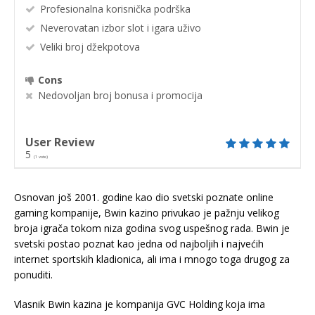
Profesionalna korisnička podrška
Neverovatan izbor slot i igara uživo
Veliki broj džekpotova
Cons
Nedovoljan broj bonusa i promocija
User Review
5
(
1
vote)
Osnovan još 2001. godine kao dio svetski poznate online
gaming kompanije, Bwin kazino privukao je pažnju velikog
broja igrača tokom niza godina svog uspešnog rada. Bwin je
svetski postao poznat kao jedna od najboljih i najvećih
internet sportskih kladionica, ali ima i mnogo toga drugog za
ponuditi.
Vlasnik Bwin kazina je kompanija GVC Holding koja ima