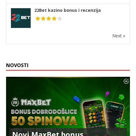
22Bet kazino bonus i recenzija
Next »
NOVOSTI
Novi MaxBet bonus