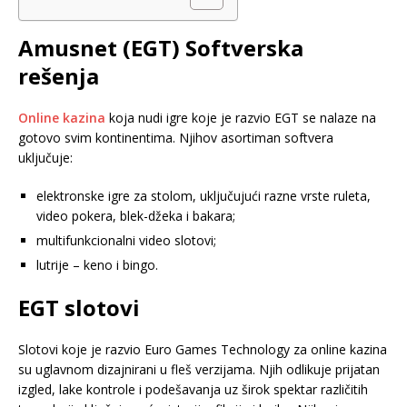
Amusnet (E
GT) Softverska
rešenja
Online kazina
koja nudi igre koje je razvio EGT se nalaze na
gotovo svim kontinentima. Njihov asortiman softvera
uključuje:
elektronske igre za stolom, uključujući razne vrste ruleta,
video pokera, blek-džeka i bakara;
multifunkcionalni video slotovi;
lutrije – keno i bingo.
EGT slotovi
Slotovi koje je razvio Euro Games Technology za online kazina
su uglavnom dizajnirani u fleš verzijama. Njih odlikuje prijatan
izgled, lake kontrole i podešavanja uz širok spektar različitih