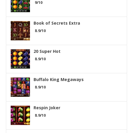
9/10
Book of Secrets Extra
8.9/10
20 Super Hot
8.9/10
Buffalo King Megaways
8.9/10
Respin Joker
8.9/10