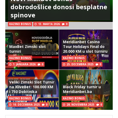
dobrodošlice donosi besplatne
spinove
KAZINO BONUS
13. MARTA 2026
0
Meridianbet Casino
MaxBet Zimski slot
Tour Holidays Final do
turniri
20.000 KM u slot turniru
KAZINO BONUS
KAZINO BONUS
1. JANUARA 2026
0
25. DECEMBRA 2025
0
Veliki Zimski Slot Turnir
na XliveBet: 100.000 KM
Black Friday turnir u
i 750 Dobitnika
Meridianbet.ba
KAZINO BONUS
KAZINO BONUS
10. DECEMBRA 2025
0
28. NOVEMBRA 2025
0