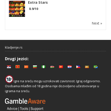
Extra Stars
8.9/10
Next »
kladjenje.rs
Drugi jezici:
Igre na sreću mogu uzrokovati zavisnost. Igraj odgovorno.
Osobama mlađim od 18 godina nije dozvoljeno učestvovanje u
igrama na sreću.