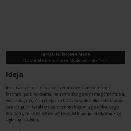
Igraj u Fullscreen Mode
Da izađete iz Fullscreen Mode pritisnite “Esc”
Ideja
Inspirisana je misterioznim svetom ove stare vere koja
fascinira ljude vekovima, ne samo zbog svojih magičnih rituala,
već i zbog magičnih i nejasnih tradicija vudua. Videćete mnogo
zastrašujućih karaktera sa zelenom bojom u pozadini. Logo
Voodoo igre se nalazi između sveća i lobanja na šiljcima koje
izgledaju strašno.