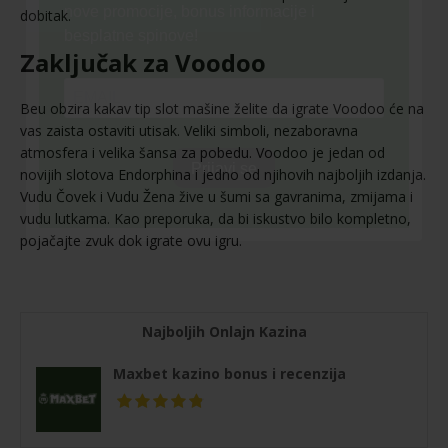
dobitak.
Zaključak za Voodoo
Beu obzira kakav tip slot mašine želite da igrate Voodoo će na
vas zaista ostaviti utisak. Veliki simboli, nezaboravna
atmosfera i velika šansa za pobedu. Voodoo je jedan od
novijih slotova Endorphina i jedno od njihovih najboljih izdanja.
Vudu Čovek i Vudu Žena žive u šumi sa gavranima, zmijama i
vudu lutkama. Kao preporuka, da bi iskustvo bilo kompletno,
pojačajte zvuk dok igrate ovu igru.
Najboljih Onlajn Kazina
Maxbet kazino bonus i recenzija