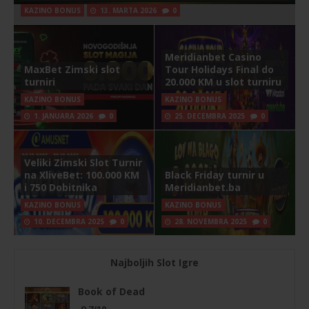
KAZINO BONUS
13. MARTA 2026
0
Meridianbet Casino
MaxBet Zimski slot
Tour Holidays Final do
turniri
20.000 KM u slot turniru
KAZINO BONUS
KAZINO BONUS
1. JANUARA 2026
0
25. DECEMBRA 2025
0
Veliki Zimski Slot Turnir
na XliveBet: 100.000 KM
Black Friday turnir u
i 750 Dobitnika
Meridianbet.ba
KAZINO BONUS
KAZINO BONUS
10. DECEMBRA 2025
0
28. NOVEMBRA 2025
0
Najboljih Slot Igre
Book of Dead
9.7/10