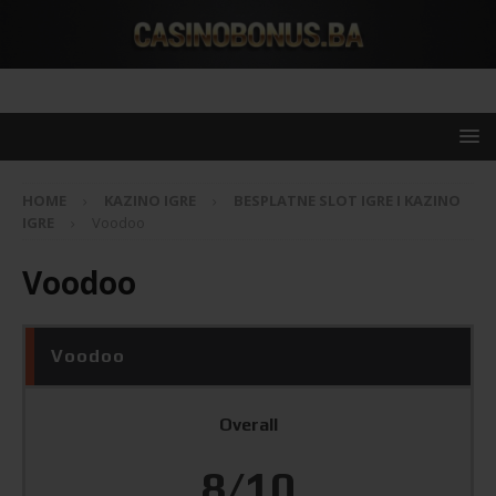
HOME
KAZINO IGRE
BESPLATNE SLOT IGRE I KAZINO
IGRE
Voodoo
Voodoo
Voodoo
Overall
8/10