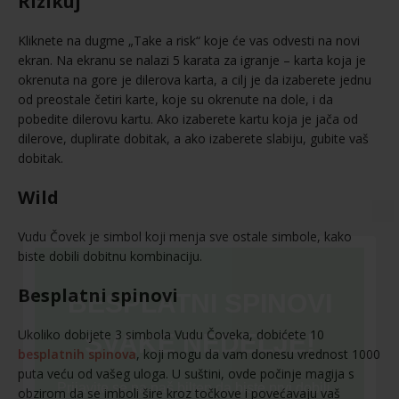
Rizikuj
Kliknete na dugme „Take a risk“ koje će vas odvesti na novi
ekran. Na ekranu se nalazi 5 karata za igranje – karta koja je
okrenuta na gore je dilerova karta, a cilj je da izaberete jednu
od preostale četiri karte, koje su okrenute na dole, i da
pobedite dilerovu kartu. Ako izaberete kartu koja je jača od
dilerove, duplirate dobitak, a ako izaberete slabiju, gubite vaš
dobitak.
Wild
Vudu Čovek je simbol koji menja sve ostale simbole, kako
biste dobili dobitnu kombinaciju.
Besplatni spinovi
Ukoliko dobijete 3 simbola Vudu Čoveka, dobićete 10
besplatnih spinova
, koji mogu da vam donesu vrednost 1000
puta veću od vašeg uloga. U suštini, ovde počinje magija s
obzirom da se imboli šire kroz točkove i povećavaju vaš