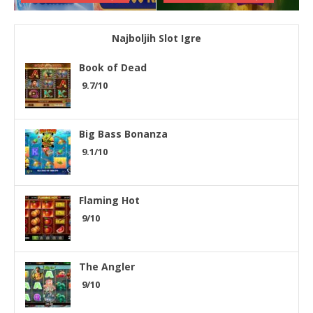
Najboljih Slot Igre
Book of Dead
9.7/10
Big Bass Bonanza
9.1/10
Flaming Hot
9/10
The Angler
9/10