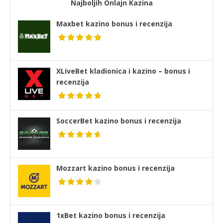
Najboljih Onlajn Kazina
Maxbet kazino bonus i recenzija
XLiveBet kladionica i kazino – bonus i
recenzija
SoccerBet kazino bonus i recenzija
Mozzart kazino bonus i recenzija
1xBet kazino bonus i recenzija