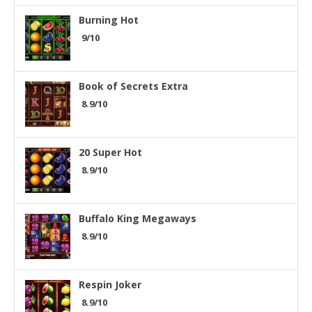
Burning Hot
9/10
Book of Secrets Extra
8.9/10
20 Super Hot
8.9/10
Buffalo King Megaways
8.9/10
Respin Joker
8.9/10