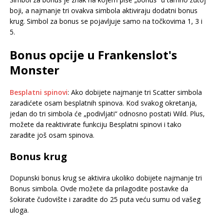
boji, a najmanje tri ovakva simbola aktiviraju dodatni bonus
krug. Simbol za bonus se pojavljuje samo na točkovima 1, 3 i
5.
Bonus opcije
u Frankenslot's
Monster
Besplatni spinovi
: Ako dobijete najmanje tri Scatter simbola
zaradićete osam besplatnih spinova. Kod svakog okretanja,
jedan do tri simbola će „podivljati“ odnosno postati Wild. Plus,
možete da reaktivirate funkciju Besplatni spinovi i tako
zaradite još osam spinova.
Bonus krug
Dopunski bonus krug se aktivira ukoliko dobijete najmanje tri
Bonus simbola. Ovde možete da prilagodite postavke da
šokirate čudovište i zaradite do 25 puta veću sumu od vašeg
uloga.