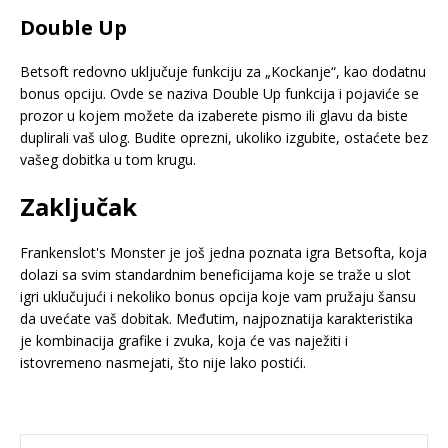
Double Up
Betsoft redovno uključuje funkciju za „Kockanje“, kao dodatnu
bonus opciju. Ovde se naziva Double Up funkcija i pojaviće se
prozor u kojem možete da izaberete pismo ili glavu da biste
duplirali vaš ulog. Budite oprezni, ukoliko izgubite, ostaćete bez
vašeg dobitka u tom krugu.
Zaključak
Frankenslot's Monster je još jedna poznata igra Betsofta, koja
dolazi sa svim standardnim beneficijama koje se traže u slot
igri uklučujući i nekoliko bonus opcija koje vam pružaju šansu
da uvećate vaš dobitak. Međutim, najpoznatija karakteristika
je kombinacija grafike i zvuka, koja će vas naježiti i
istovremeno nasmejati, što nije lako postići.