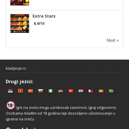
Extra Stars
8.9/10
Next »
kladjenje.rs
Drugi jezici:
Igre na sreću mogu uzrokovati zavisnost. Igraj odgovorno.
Osobama mlađim od 18 godina nije dozvoljeno učestvovanje u
igrama na sreću.