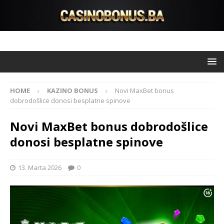
HOME
KAZINO BONUS
Novi MaxBet bonus
dobrodošlice donosi besplatne spinove
Novi MaxBet bonus dobrodošlice
donosi besplatne spinove
13. Marta 2026
0