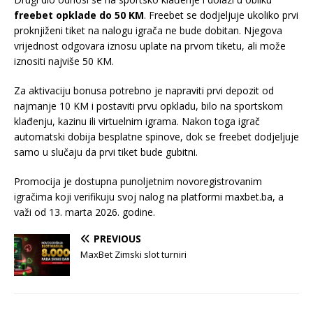
freebet opklade do 50 KM
. Freebet se dodjeljuje ukoliko prvi
proknjiženi tiket na nalogu igrača ne bude dobitan. Njegova
vrijednost odgovara iznosu uplate na prvom tiketu, ali može
iznositi najviše 50 KM.
Za aktivaciju bonusa potrebno je napraviti prvi depozit od
najmanje 10 KM i postaviti prvu opkladu, bilo na sportskom
klađenju, kazinu ili virtuelnim igrama. Nakon toga igrač
automatski dobija besplatne spinove, dok se freebet dodjeljuje
samo u slučaju da prvi tiket bude gubitni.
Promocija je dostupna punoljetnim novoregistrovanim
igračima koji verifikuju svoj nalog na platformi maxbet.ba, a
važi od 13. marta 2026. godine.
PREVIOUS
MaxBet Zimski slot turniri