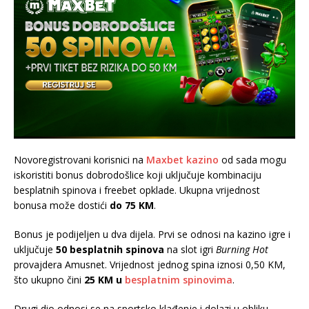
Novoregistrovani korisnici na
Maxbet kazino
od sada mogu
iskoristiti bonus dobrodošlice koji uključuje kombinaciju
besplatnih spinova i freebet opklade. Ukupna vrijednost
bonusa može dostići
do 75 KM
.
Bonus je podijeljen u dva dijela. Prvi se odnosi na kazino igre i
uključuje
50 besplatnih spinova
na slot igri
Burning Hot
provajdera Amusnet. Vrijednost jednog spina iznosi 0,50 KM,
što ukupno čini
25 KM u
besplatnim spinovima
.
Drugi dio odnosi se na sportsko klađenje i dolazi u obliku