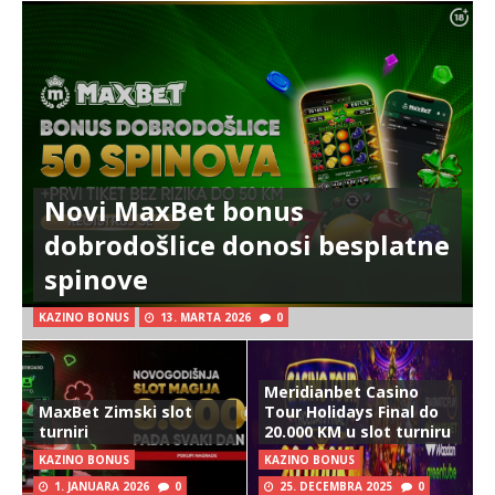
Novi MaxBet bonus
dobrodošlice donosi besplatne
spinove
KAZINO BONUS
13. MARTA 2026
0
Meridianbet Casino
MaxBet Zimski slot
Tour Holidays Final do
turniri
20.000 KM u slot turniru
KAZINO BONUS
KAZINO BONUS
1. JANUARA 2026
0
25. DECEMBRA 2025
0