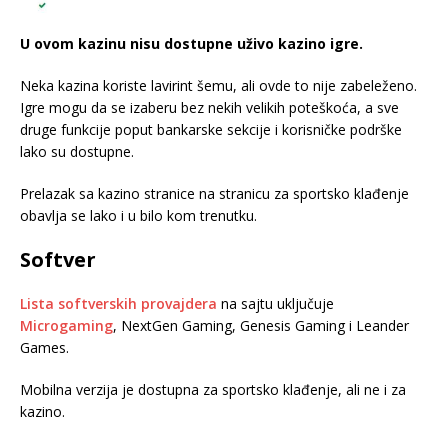
U ovom kazinu nisu dostupne uživo kazino igre.
Neka kazina koriste lavirint šemu, ali ovde to nije zabeleženo.
Igre mogu da se izaberu bez nekih velikih poteškoća, a sve
druge funkcije poput bankarske sekcije i korisničke podrške
lako su dostupne.
Prelazak sa kazino stranice na stranicu za sportsko klađenje
obavlja se lako i u bilo kom trenutku.
Softver
Lista softverskih provajdera
na sajtu uključuje
Microgaming
, NextGen Gaming, Genesis Gaming i Leander
Games.
Mobilna verzija je dostupna za sportsko klađenje, ali ne i za
kazino.