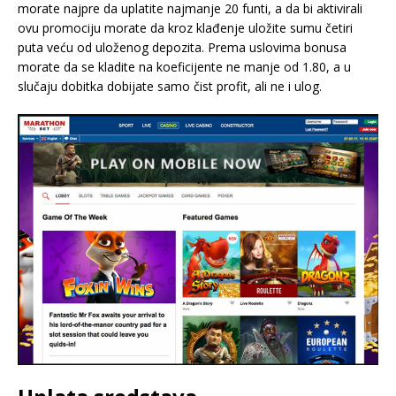
morate najpre da uplatite najmanje 20 funti, a da bi aktivirali
ovu promociju morate da kroz klađenje uložite sumu četiri
puta veću od uloženog depozita. Prema uslovima bonusa
morate da se kladite na koeficijente ne manje od 1.80, a u
slučaju dobitka dobijate samo čist profit, ali ne i ulog.