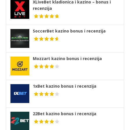
XLiveBet kladionica i kazino – bonus i
recenzija
SoccerBet kazino bonus i recenzija
Mozzart kazino bonus i recenzija
1xBet kazino bonus i recenzija
22Bet kazino bonus i recenzija