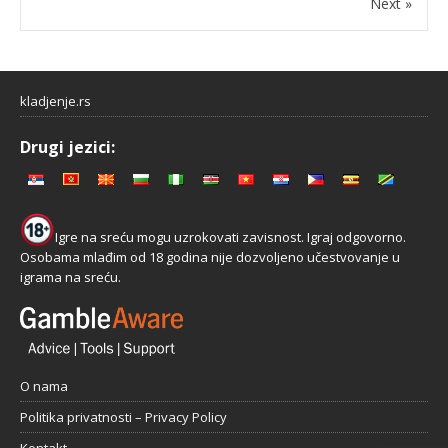
Next »
kladjenje.rs
Drugi jezici:
Igre na sreću mogu uzrokovati zavisnost. Igraj odgovorno.
Osobama mlađim od 18 godina nije dozvoljeno učestvovanje u
igrama na sreću.
O nama
Politika privatnosti – Privacy Policy