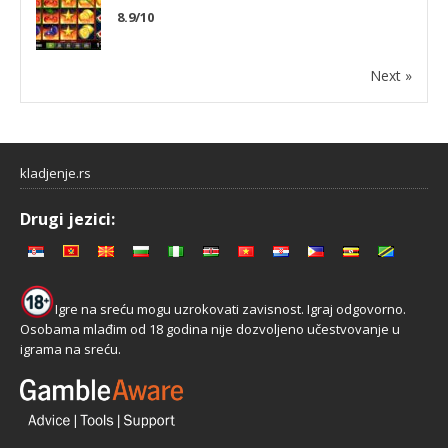
8.9/10
Next »
kladjenje.rs
Drugi jezici:
Igre na sreću mogu uzrokovati zavisnost. Igraj odgovorno.
Osobama mlađim od 18 godina nije dozvoljeno učestvovanje u
igrama na sreću.