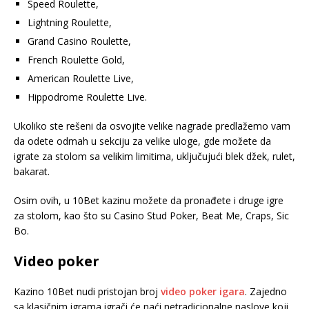
Speed Roulette,
Lightning Roulette,
Grand Casino Roulette,
French Roulette Gold,
American Roulette Live,
Hippodrome Roulette Live.
Ukoliko ste rešeni da osvojite velike nagrade predlažemo vam
da odete odmah u sekciju za velike uloge, gde možete da
igrate za stolom sa velikim limitima, uključujući blek džek, rulet,
bakarat.
Osim ovih, u 10Bet kazinu možete da pronađete i druge igre
za stolom, kao što su Casino Stud Poker, Beat Me, Craps, Sic
Bo.
Video poker
Kazino 10Bet nudi pristojan broj
video poker igara
. Zajedno
sa klasičnim igrama igrači će naći netradicionalne naslove koji