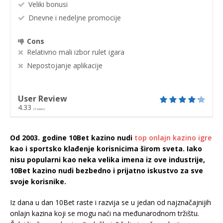
Veliki bonusi
Dnevne i nedeljne promocije
Cons
Relativno mali izbor rulet igara
Nepostojanje aplikacije
User Review
4.33
(
3
votes)
Od 2003. godine 10Bet kazino nudi
top onlajn kazino igre
kao i sportsko klađenje korisnicima širom sveta. Iako
nisu popularni kao neka velika imena iz ove industrije,
10Bet kazino nudi bezbedno i prijatno iskustvo za sve
svoje korisnike.
Iz dana u dan 10Bet raste i razvija se u jedan od najznačajnijih
onlajn kazina koji se mogu naći na međunarodnom tržištu.