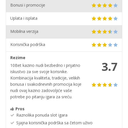
Bonusi i promocije
Uplata i isplata
Mobilna verzija
Korisnička podrška
Rezime
3.7
10Bet kazino nudi bezbedno i prijatno
iskustvo za sve svoje korisnike.
Kombinacija kvaliteta, tradicije, velikih
bonusa i svakodnevnih promocija koje
nudi ovaj kazino zadovoljiće vaše
potrebe po pitanju igara za sreću.
Pros
Raznolika ponuda slot igara
Sjajna korisnička podrška sa četom uživo