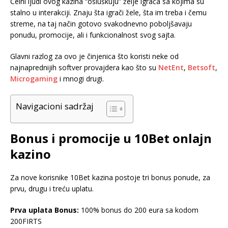
Čelni ljudi ovog kazina “osluškuju” želje igrača sa kojima su
stalno u interakciji. Znaju šta igrači žele, šta im treba i čemu
streme, na taj način gotovo svakodnevno poboljšavaju
ponudu, promocije, ali i funkcionalnost svog sajta.
Glavni razlog za ovo je činjenica što koristi neke od
najnaprednijih softver provajdera kao što su
NetEnt
,
Betsoft
,
Microgaming
i mnogi drugi.
Navigacioni sadržaj
Bonus i promocije u 10Bet onlajn
kazino
Za nove korisnike 10Bet kazina postoje tri bonus ponude, za
prvu, drugu i treću uplatu.
Prva uplata Bonus:
100% bonus do 200 eura sa kodom
200FIRTS