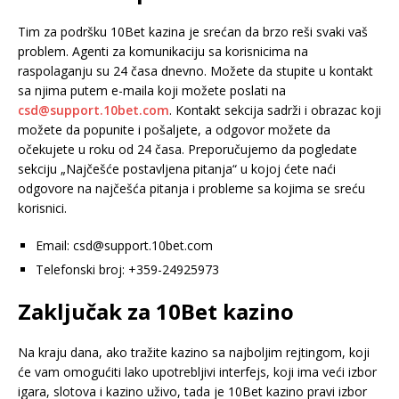
Tim za podršku 10Bet kazina je srećan da brzo reši svaki vaš
problem. Agenti za komunikaciju sa korisnicima na
raspolaganju su 24 časa dnevno. Možete da stupite u kontakt
sa njima putem e-maila koji možete poslati na
csd@support.10bet.com
. Kontakt sekcija sadrži i obrazac koji
možete da popunite i pošaljete, a odgovor možete da
očekujete u roku od 24 časa. Preporučujemo da pogledate
sekciju „Najčešće postavljena pitanja“ u kojoj ćete naći
odgovore na najčešća pitanja i probleme sa kojima se sreću
korisnici.
Email:
csd@support.10bet.com
Telefonski broj: +359-24925973
Zaključak za 10Bet kazino
Na kraju dana, ako tražite kazino sa najboljim rejtingom, koji
će vam omogućiti lako upotrebljivi interfejs, koji ima veći izbor
igara, slotova i kazino uživo, tada je 10Bet kazino pravi izbor