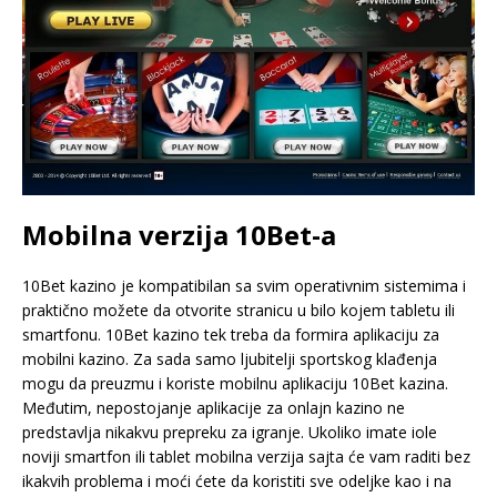
Mobilna verzija 10Bet-a
10Bet kazino je kompatibilan sa svim operativnim sistemima i
praktično možete da otvorite stranicu u bilo kojem tabletu ili
smartfonu. 10Bet kazino tek treba da formira aplikaciju za
mobilni kazino. Za sada samo ljubitelji sportskog klađenja
mogu da preuzmu i koriste mobilnu aplikaciju 10Bet kazina.
Međutim, nepostojanje aplikacije za onlajn kazino ne
predstavlja nikakvu prepreku za igranje. Ukoliko imate iole
noviji smartfon ili tablet mobilna verzija sajta će vam raditi bez
ikakvih problema i moći ćete da koristiti sve odeljke kao i na