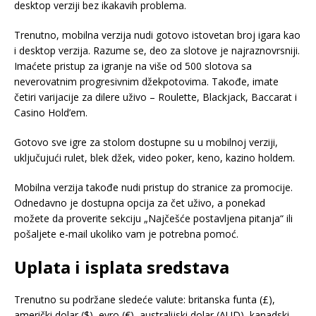
desktop verziji bez ikakavih problema.
Trenutno, mobilna verzija nudi gotovo istovetan broj igara kao
i desktop verzija. Razume se, deo za slotove je najraznovrsniji.
Imaćete pristup za igranje na više od 500 slotova sa
neverovatnim progresivnim džekpotovima. Takođe, imate
četiri varijacije za dilere uživo – Roulette, Blackjack, Baccarat i
Casino Hold’em.
Gotovo sve igre za stolom dostupne su u mobilnoj verziji,
uključujući rulet, blek džek, video poker, keno, kazino holdem.
Mobilna verzija takođe nudi pristup do stranice za promocije.
Odnedavno je dostupna opcija za čet uživo, a ponekad
možete da proverite sekciju „Najčešće postavljena pitanja“ ili
pošaljete e-mail ukoliko vam je potrebna pomoć.
Uplata i isplata sredstava
Trenutno su podržane sledeće valute: britanska funta (£),
američki dolar ($), evro (€), australijski dolar (AUD), kanadski