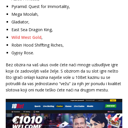
Pyramid: Quest for Immortality,
Mega Moolah,
Gladiator,
East Sea Dragon King,
Wild West Gold
,
Robin Hood Shiffting Riches,
Gypsy Rose.
Bez obzira na vaš ukus ovde ćete naći mnoge uzbudljive igre
koje će zadovoljiti vaše želje. S obzirom da su slot igre nešto
što igrači onlajn kazina najviše vole u 10Bet kazinu su se
potrudili da vas jednostavno “vežu” za njih jer ponudu i kvalitet
slotova koji oni nude teško ćete naći na drugom mestu.