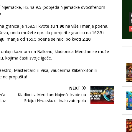
jumf Njemačke, H2 na 9.5 (pobjeda Njemačke dvocifrenom
0
.
a granica je 158.5 i kvote su
1.90
na više i manje poena.
oševa, onda možete npr. da pomjerite granicu na 162.5 i
aju, manje od 155.5 poena se nudi po kvoti
2.20
.
 onlajn kazinom na Balkanu, kladionica Meridian se može
u, kojima časti svoje igače.
stro, Mastercard ili Visa, vaučerima Kliker/xBon ili
e ne propušta!
NEXT
eća
Kladionica Meridian: Najveće kvote na
olaz
Srbiju i Hrvatsku u finalu vaterpola