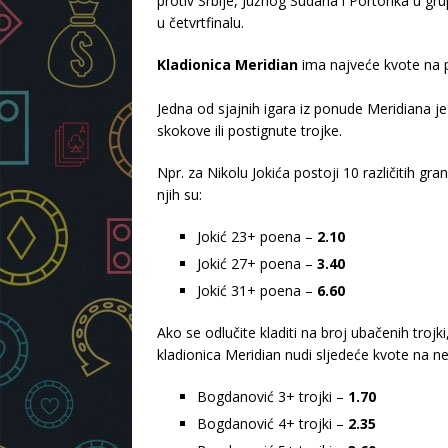
protiv Srbije, Južnog Sudana i Portorika u gru
u četvrtfinalu.
Kladionica Meridian
ima najveće kvote na p
Jedna od sjajnih igara iz ponude Meridiana j
skokove ili postignute trojke.
Npr. za Nikolu Jokića postoji 10 različitih g
njih su:
Jokić 23+ poena –
2.10
Jokić 27+ poena –
3.40
Jokić 31+ poena –
6.60
Ako se odlučite kladiti na broj ubačenih troj
kladionica Meridian nudi sljedeće kvote na n
Bogdanović 3+ trojki –
1.70
Bogdanović 4+ trojki –
2.35