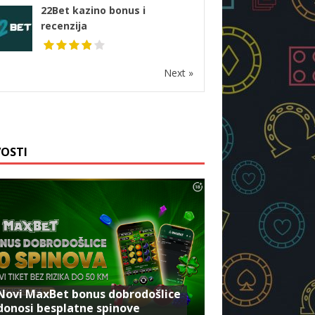
22Bet kazino bonus i
recenzija
Next »
OSTI
Novi MaxBet bonus dobrodošlice
donosi besplatne spinove