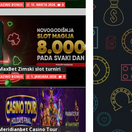
KAZINO BONUS
13. MARTA 2026
0
MaxBet Zimski slot turniri
KAZINO BONUS
1. JANUARA 2026
0
Meridianbet Casino Tour