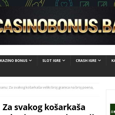
KAZINO BONUS
SLOT IGRE
CRASH IGRE
K
anu: Za svakog košarkaša veliki broj granica na broj poena,
 Za svakog košarkaša