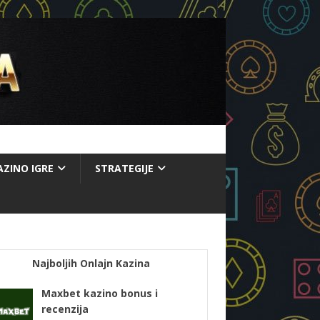
AZINO IGRE
STRATEGIJE
Najboljih Onlajn Kazina
Maxbet kazino bonus i
recenzija