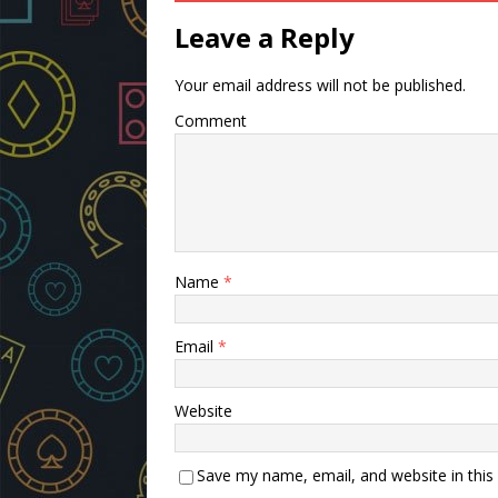
Leave a Reply
Your email address will not be published.
Comment
Name
*
Email
*
Website
Save my name, email, and website in this