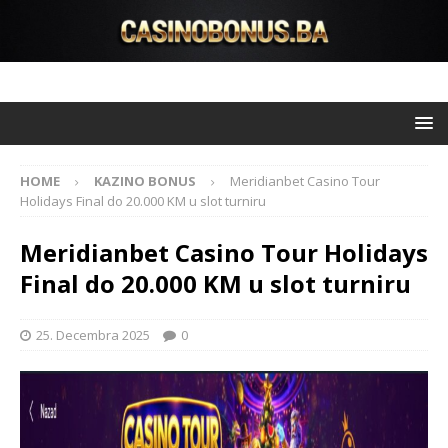
HOME
KAZINO BONUS
Meridianbet Casino Tour
Holidays Final do 20.000 KM u slot turniru
Meridianbet Casino Tour Holidays
Final do 20.000 KM u slot turniru
25. Decembra 2025
0