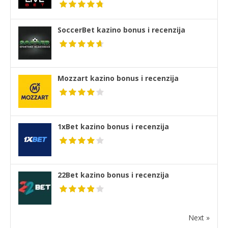
SoccerBet kazino bonus i recenzija
Mozzart kazino bonus i recenzija
1xBet kazino bonus i recenzija
22Bet kazino bonus i recenzija
Next »