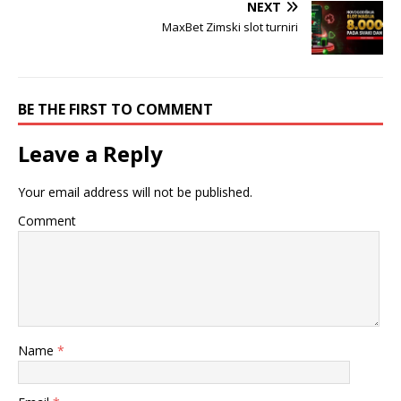
NEXT
MaxBet Zimski slot turniri
BE THE FIRST TO COMMENT
Leave a Reply
Your email address will not be published.
Comment
Name
*