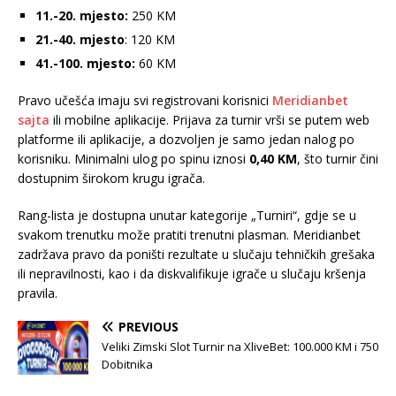
11.-20. mjesto:
250 KM
21.-40. mjesto
: 120 KM
41.-100. mjesto:
60 KM
Pravo učešća imaju svi registrovani korisnici
Meridianbet
sajta
ili mobilne aplikacije. Prijava za turnir vrši se putem web
platforme ili aplikacije, a dozvoljen je samo jedan nalog po
korisniku. Minimalni ulog po spinu iznosi
0,40 KM
, što turnir čini
dostupnim širokom krugu igrača.
Rang-lista je dostupna unutar kategorije „Turniri“, gdje se u
svakom trenutku može pratiti trenutni plasman. Meridianbet
zadržava pravo da poništi rezultate u slučaju tehničkih grešaka
ili nepravilnosti, kao i da diskvalifikuje igrače u slučaju kršenja
pravila.
PREVIOUS
Veliki Zimski Slot Turnir na XliveBet: 100.000 KM i 750
Dobitnika