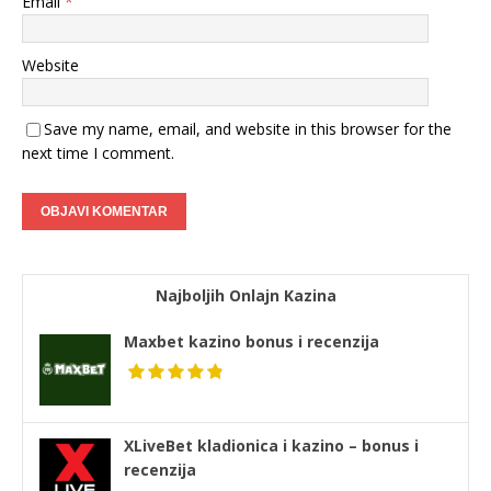
Email
*
Website
Save my name, email, and website in this browser for the
next time I comment.
Najboljih Onlajn Kazina
Maxbet kazino bonus i recenzija
XLiveBet kladionica i kazino – bonus i
recenzija