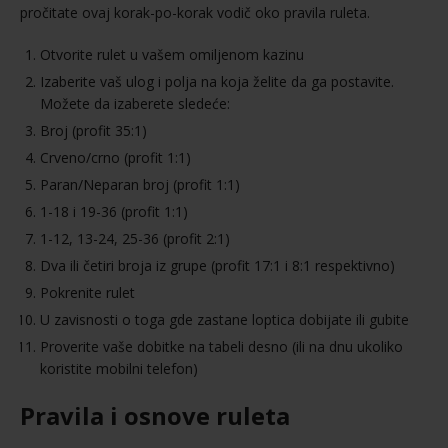
pročitate ovaj korak-po-korak vodič oko pravila ruleta.
Otvorite rulet u vašem omiljenom kazinu
Izaberite vaš ulog i polja na koja želite da ga postavite.
Možete da izaberete sledeće:
Broj (profit 35:1)
Crveno/crno (profit 1:1)
Paran/Neparan broj (profit 1:1)
1-18 i 19-36 (profit 1:1)
1-12, 13-24, 25-36 (profit 2:1)
Dva ili četiri broja iz grupe (profit 17:1 i 8:1 respektivno)
Pokrenite rulet
U zavisnosti o toga gde zastane loptica dobijate ili gubite
Proverite vaše dobitke na tabeli desno (ili na dnu ukoliko
koristite mobilni telefon)
Pravila i osnove ruleta