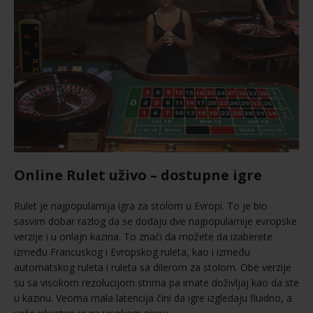
Online Rulet uživo – dostupne igre
Rulet je najpopularnija igra za stolom u Evropi. To je bio
sasvim dobar razlog da se dodaju dve najpopularnije evropske
verzije i u onlajn kazina. To znači da možete da izaberete
između Francuskog i Evropskog ruleta, kao i između
automatskog ruleta i ruleta sa dilerom za stolom. Obe verzije
su sa visokom rezolucijom strima pa imate doživljaj kao da ste
u kazinu. Veoma mala latencija čini da igre izgledaju fluidno, a