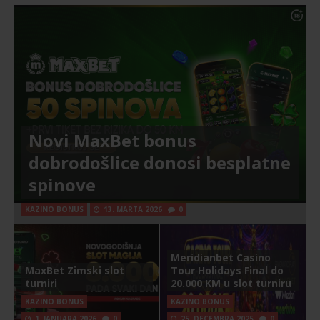
Novi MaxBet bonus
dobrodošlice donosi besplatne
spinove
KAZINO BONUS
13. MARTA 2026
0
Meridianbet Casino
MaxBet Zimski slot
Tour Holidays Final do
turniri
20.000 KM u slot turniru
KAZINO BONUS
KAZINO BONUS
1. JANUARA 2026
0
25. DECEMBRA 2025
0