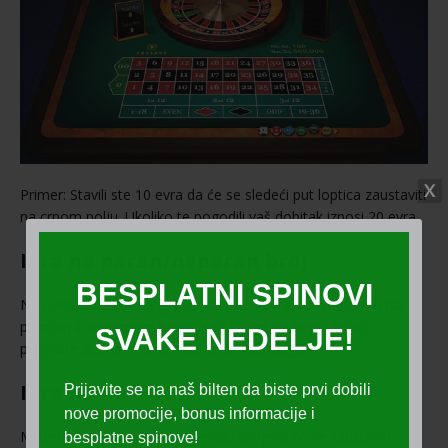
Primer: Stavili ste 10 evra da će se sledeći put loptica zaustaviti
na crnom polju. Ukoliko te pogodili vaš dobitak iznosi 20 evra.
Igra na paran/neparan broj
Na ruletu možete da igrate i da li će se loptica zaustaviti na
parnom ili neparnom broju. Kao i u igri na boju ukoliko
pogodite dobijate dvostruku vrednost uloga.
Igra na intervale
Možete da igrate u kom intervalu brojeva će se zaustaviti