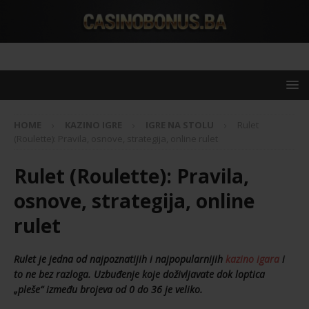
HOME
KAZINO IGRE
IGRE NA STOLU
Rulet
(Roulette): Pravila, osnove, strategija, online rulet
Rulet (Roulette): Pravila,
osnove, strategija, online
rulet
Rulet je jedna od najpoznatijih i najpopularnijih
kazino igara
i
to ne bez razloga. Uzbuđenje koje doživljavate dok loptica
„pleše“ između brojeva od 0 do 36 je veliko.