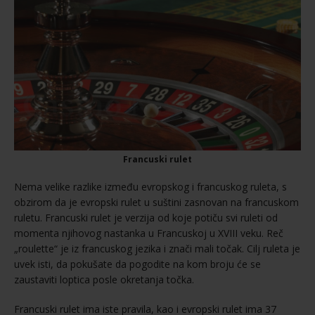
Francuski rulet
Nema velike razlike između evropskog i francuskog ruleta, s
obzirom da je evropski rulet u suštini zasnovan na francuskom
ruletu. Francuski rulet je verzija od koje potiču svi ruleti od
momenta njihovog nastanka u Francuskoj u XVIII veku. Reč
„roulette“ je iz francuskog jezika i znači mali točak. Cilj ruleta je
uvek isti, da pokušate da pogodite na kom broju će se
zaustaviti loptica posle okretanja točka.
Francuski rulet ima iste pravila, kao i evropski rulet ima 37