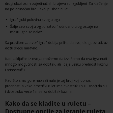
drugi ulozi osim pojedinačnih brojeva su izgubljeni. Za klađenje
na pojedinačan broj, ako je ishod nula:
Igrač gubi polovinu svog uloga
Šalje ceo svoj ulog „u zatvor“ odnosno ulog ostaje na
mestu gde se nalazi
Sa pravilom „zatvor“ igrač dobija priliku da svoj ulog povrati, uz
dozu sreće naravno.
Kao zaključak iz ovoga možemo da izvučemo da ova igra nudi
mnogo mogućnosti za dobitak, ali i daje veliku prednost kazinu
i priređivaču.
Kao što smo gore napisali nula je taj broj koji donosi
prednost, a kako američki rulet ima dvostruku nulu znači da su
i dvostruko veće šanse za dobitak kazina.
Kako da se kladite u ruletu –
Dostupne opcije za igranje ruleta