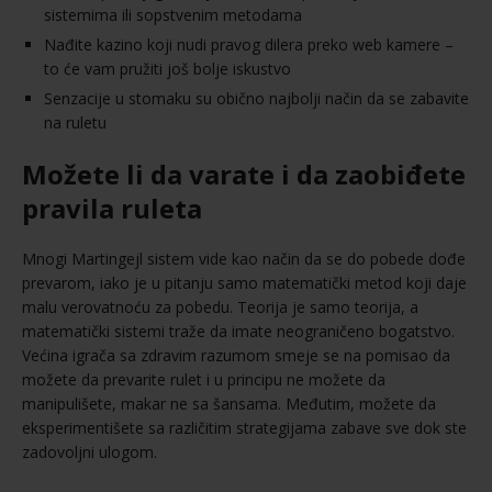
sistemima ili sopstvenim metodama
Nađite kazino koji nudi pravog dilera preko web kamere –
to će vam pružiti još bolje iskustvo
Senzacije u stomaku su obično najbolji način da se zabavite
na ruletu
Možete li da varate i da zaobiđete
pravila
ruleta
Mnogi Martingejl sistem vide kao način da se do pobede dođe
prevarom, iako je u pitanju samo matematički metod koji daje
malu verovatnoću za pobedu. Teorija je samo teorija, a
matematički sistemi traže da imate neograničeno bogatstvo.
Većina igrača sa zdravim razumom smeje se na pomisao da
možete da prevarite rulet i u principu ne možete da
manipulišete, makar ne sa šansama. Međutim, možete da
eksperimentišete sa različitim strategijama zabave sve dok ste
zadovoljni ulogom.