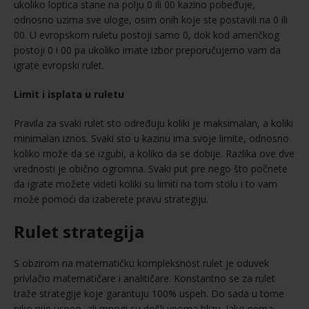
ukoliko loptica stane na polju 0 ili 00 kazino pobeđuje,
odnosno uzima sve uloge, osim onih koje ste postavili na 0 ili
00. U evropskom ruletu postoji samo 0, dok kod američkog
postoji 0 i 00 pa ukoliko imate izbor preporučujemo vam da
igrate evropski rulet.
Limit i isplata u ruletu
Pravila za svaki rulet sto određuju koliki je maksimalan, a koliki
minimalan iznos. Svaki sto u kazinu ima svoje limite, odnosno
koliko može da se izgubi, a koliko da se dobije. Razlika ove dve
vrednosti je obično ogromna. Svaki put pre nego što počnete
da igrate možete videti koliki su limiti na tom stolu i to vam
može pomoći da izaberete pravu strategiju.
Rulet strategija
S obzirom na matematičku kompleksnost rulet je oduvek
privlačio matematičare i analitičare. Konstantno se za rulet
traže strategije koje garantuju 100% uspeh. Do sada u tome
niko nije uspeo, ali mnogi su došli veoma blizu. Iako nema