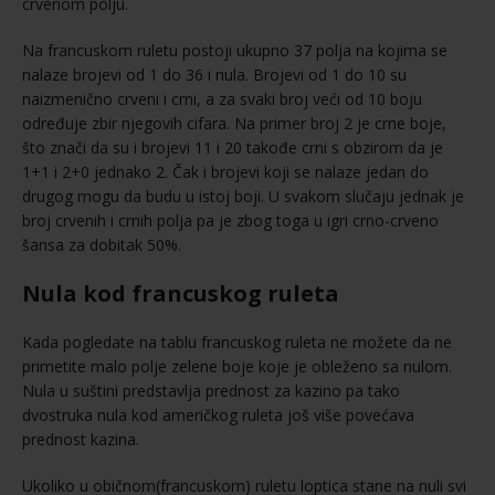
crvenom polju.
Na francuskom ruletu postoji ukupno 37 polja na kojima se
nalaze brojevi od 1 do 36 i nula. Brojevi od 1 do 10 su
naizmenično crveni i crni, a za svaki broj veći od 10 boju
određuje zbir njegovih cifara. Na primer broj 2 je crne boje,
što znači da su i brojevi 11 i 20 takođe crni s obzirom da je
1+1 i 2+0 jednako 2. Čak i brojevi koji se nalaze jedan do
drugog mogu da budu u istoj boji. U svakom slučaju jednak je
broj crvenih i crnih polja pa je zbog toga u igri crno-crveno
šansa za dobitak 50%.
Nula kod francuskog ruleta
Kada pogledate na tablu francuskog ruleta ne možete da ne
primetite malo polje zelene boje koje je obleženo sa nulom.
Nula u suštini predstavlja prednost za kazino pa tako
dvostruka nula kod američkog ruleta još više povećava
prednost kazina.
Ukoliko u običnom(francuskom) ruletu loptica stane na nuli svi