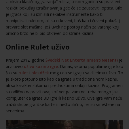
U okviru klasičnog „varanja“ ruleta, tokom godina su pravljeni
različiti pokušaji izračunavanja gde će se zaustaviti loptica. Bilo
je igrača koji su izmislili nekakve instrumente kako bi
manipulisali ruletom, ali su otkriveni, baš kao i čuveni pokušaj
prevare slot mašina. Još uvek ne postoji način za varanje koji
prilično brzo ne bi bio otkriven od strane kazina.
Online Rulet uživo
Krajem 2012. godine
Švedski Net Entertainment(
Netent
)
je
prvi uveo
uživo kazino igre
. Danas, veoma popularne igre kao
što su
rulet
i
blekdžek
mogu da se igraju sa dilerima uživo. To
je skoro potpuno isto kao da igrate u tradicionalnom kazinu,
ali sa karakteristikama i prednostima onlajn kazina. Programeri
su odlično napravili ovaj softver pa vam ne treba mnogo jak
kompjuter da igrate 3D igre ili kazino uživo. Ove igre vam neće
tražiti skupe grafičke karte ili nešto slično, jer su smeštene na
serverima.