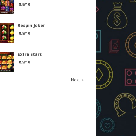
8.9/10
Respin Joker
8.9/10
Extra Stars
8.9/10
Next »