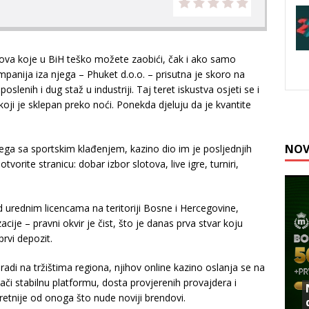
dova koje u BiH teško možete zaobići, čak i ako samo
panija iza njega – Phuket d.o.o. – prisutna je skoro na
oslenih i dug staž u industriji. Taj teret iskustva osjeti se i
koji je sklepan preko noći. Ponekda djeluju da je kvantite
NOV
vega sa sportskim klađenjem, kazino dio im je posljednjih
orite stranicu: dobar izbor slotova, live igre, turniri,
d urednim licencama na teritoriji Bosne i Hercegovine,
cije – pravni okvir je čist, što je danas prva stvar koju
prvi depozit.
adi na tržištima regiona, njihov online kazino oslanja se na
ači stabilnu platformu, dosta provjerenih provajdera i
retnije od onoga što nude noviji brendovi.