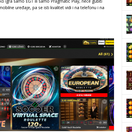
 ko igra samo EGT ili samo Pragmatic Play, neće gubiti
bilne uređaje, pa se isti kvalitet vidi i na telefonu i na