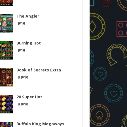
The Angler
9/10
Burning Hot
9/10
Book of Secrets Extra
8.9/10
20 Super Hot
8.9/10
Buffalo King Megaways