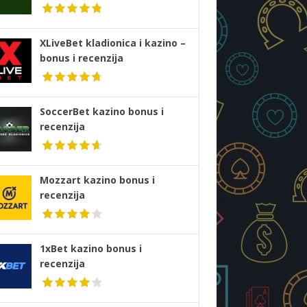
XLiveBet kladionica i kazino –
bonus i recenzija
SoccerBet kazino bonus i
recenzija
Mozzart kazino bonus i
recenzija
1xBet kazino bonus i
recenzija