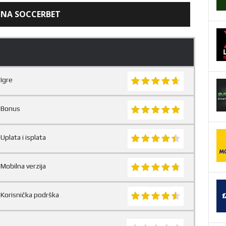
I NA SOCCERBET
Igre
Bonus
Uplata i isplata
Mobilna verzija
Korisnička podrška