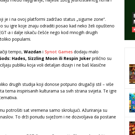
oji je i na ovoj platformi zadržao status „sigurne zone“.
o su igre koje znaju odraditi posao kad neko želi opušteno
EGT-a i dalje iskaču češće nego kod mnogih drugih
toliko popularni.
gačiji tempo,
Wazdan
i
Synot Games
dodaju malo
ods: Hades, Sizzling Moon ili Respin Joker
prilično su
ljaju publiku koja voli detaljan dizajn i ne baš klasične
liko drugih studija koji donose potpuno drugačiji stil – više
 tema inspirisanih kulturama sa svih strana svijeta. Te igre
ternativa.
emu potrošiti sat vremena samo skrolujući. Ažuriranja su
naslov. To drži ponudu svježom i ne dozvoljava da postane