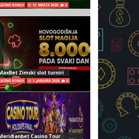
KAZINO BONUS
13. MARTA 2026
0
MaxBet Zimski slot turniri
KAZINO BONUS
1. JANUARA 2026
0
Meridianbet Casino Tour