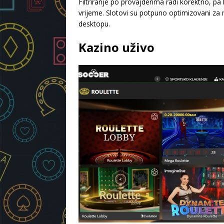
Filtriranje po provajderima radi korektno, pa
vrijeme. Slotovi su potpuno optimizovani za mo
desktopu.
Kazino uživo