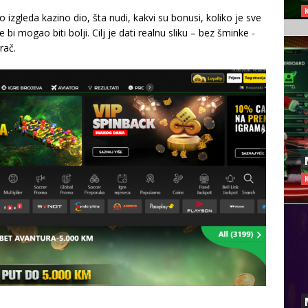
 izgleda kazino dio, šta nudi, kakvi su bonusi, koliko je sve
 bi mogao biti bolji. Cilj je dati realnu sliku – bez šminke -
rač.