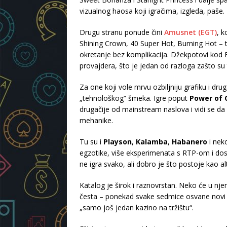
vizualnog haosa koji igračima, izgleda, paše.
Drugu stranu ponude čini
Amusnet (EGT)
, k
Shining Crown, 40 Super Hot, Burning Hot – t
okretanje bez komplikacija. Džekpotovi kod 
provajdera, što je jedan od razloga zašto su 
Za one koji vole mrvu ozbiljniju grafiku i dru
„tehnološkog“ šmeka. Igre poput
Power of G
drugačije od mainstream naslova i vidi se da ci
mehanike.
Tu su i
Playson
,
Kalamba
,
Habanero
i neko
egzotike, više eksperimenata s RTP-om i dosta
ne igra svako, ali dobro je što postoje kao al
Katalog je širok i raznovrstan. Neko će u nj
česta – ponekad svake sedmice osvane novi 
„samo još jedan kazino na tržištu“.