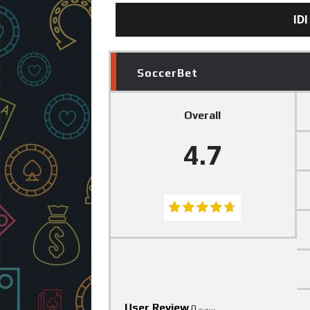
ID
SoccerBet
Overall
4.7
User Review
0
(
0
votes)