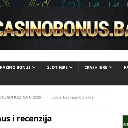
KAZINO BONUS
SLOT IGRE
CRASH IGRE
K
ONLAJN KAZINA U 2026.
SoccerBet kazino bonus i
us i recenzija