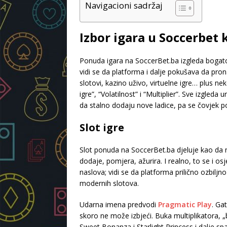
Navigacioni sadržaj
Izbor igara u Soccerbet 
Ponuda igara na SoccerBet.ba izgleda bogato 
vidi se da platforma i dalje pokušava da pr
slotovi, kazino uživo, virtuelne igre… plus n
igre”, “Volatilnost” i “Multiplier”. Sve izgleda
da stalno dodaju nove ladice, pa se čovjek 
Slot igre
Slot ponuda na SoccerBet.ba djeluje kao da 
dodaje, pomjera, ažurira. I realno, to se i o
naslova; vidi se da platforma prilično ozbiljno
modernih slotova.
Udarna imena predvodi
Pragmatic Play
. Ga
skoro ne može izbjeći. Buka multiplikatora, „
Sweet Bonanza i Starlight Princess i dalje s