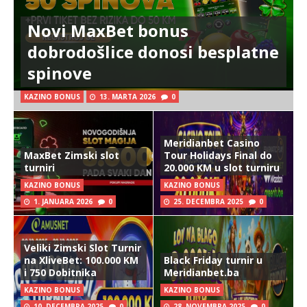
Novi MaxBet bonus
dobrodošlice donosi besplatne
spinove
KAZINO BONUS
13. MARTA 2026
0
Meridianbet Casino
MaxBet Zimski slot
Tour Holidays Final do
turniri
20.000 KM u slot turniru
KAZINO BONUS
KAZINO BONUS
1. JANUARA 2026
0
25. DECEMBRA 2025
0
Veliki Zimski Slot Turnir
na XliveBet: 100.000 KM
Black Friday turnir u
i 750 Dobitnika
Meridianbet.ba
KAZINO BONUS
KAZINO BONUS
10. DECEMBRA 2025
0
28. NOVEMBRA 2025
0