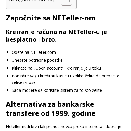
Započnite sa NETeller-om
Kreiranje računa na NETeller-u je
besplatno i brzo.
Odete na NETeller.com
Unesete potrebne podatke
Kliknete na „Open account“ i kreiranje je u toku
Potvrdite vašu kreditnu karticu ukoliko želite da prebacite
velike iznose
Sada možete da koristite sistem za to što želite
Alternativa za bankarske
transfere od 1999. godine
Neteller nudi brz i lak prenos novca preko interneta i dobra je