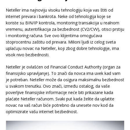
Neteller ima najnoviju visoku tehnologiju koja vas štiti od
internet prevara i bankrota. Neke od tehnologija koje se
koriste su BIN/IP kontrola, monitoring transakcija u realnom
vremenu, autentifikacija za bezbednost (CV2/CVV), otisci prstiju
i monitoring računa. Sve ovo klijentima omogućava
stoprocentnu zaštitu od prevara. Milioni ljudi iz celog sveta
uplaćuju novac na Neteller, koji zbog dobre tehnologije, ima
visok nivo bezbednosti.
Neteller je ovlašćen od Financial Conduct Authority (organ za
finansijsko upravljanje). To znači da novca ima uvek kad vam
je potreban. Neteller može da osigura maksimalnu bezbednost
u svakom trenutku. Ovo znači, između ostalog, da vaše
poverljive finansijske informacije neće biti prikazane kada
plaćate Neteller računom. Svaki put kada želite da uplatite
novac na vaš račun biće potrebno da unesete nov kod da
optimizirate vašu internet bezbednost.