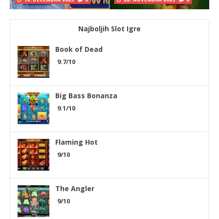
Najboljih Slot Igre
Book of Dead
9.7/10
Big Bass Bonanza
9.1/10
Flaming Hot
9/10
The Angler
9/10