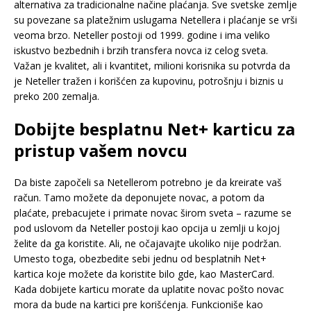
alternativa za tradicionalne načine plaćanja. Sve svetske zemlje
su povezane sa platežnim uslugama Netellera i plaćanje se vrši
veoma brzo. Neteller postoji od 1999. godine i ima veliko
iskustvo bezbednih i brzih transfera novca iz celog sveta.
Važan je kvalitet, ali i kvantitet, milioni korisnika su potvrda da
je Neteller tražen i korišćen za kupovinu, potrošnju i biznis u
preko 200 zemalja.
Dobijte besplatnu Net+ karticu za
pristup vašem novcu
Da biste započeli sa Netellerom potrebno je da kreirate vaš
račun. Tamo možete da deponujete novac, a potom da
plaćate, prebacujete i primate novac širom sveta – razume se
pod uslovom da Neteller postoji kao opcija u zemlji u kojoj
želite da ga koristite. Ali, ne očajavajte ukoliko nije podržan.
Umesto toga, obezbedite sebi jednu od besplatnih Net+
kartica koje možete da koristite bilo gde, kao MasterCard.
Kada dobijete karticu morate da uplatite novac pošto novac
mora da bude na kartici pre korišćenja. Funkcioniše kao