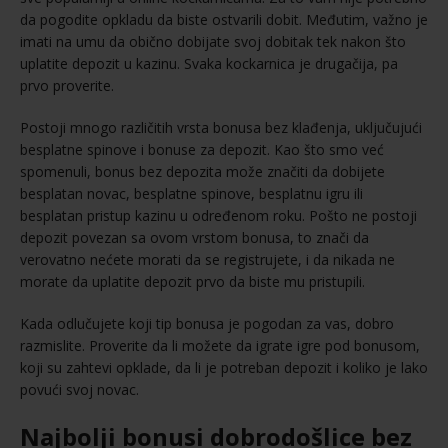
da pogodite opkladu da biste ostvarili dobit. Međutim, važno je
imati na umu da obično dobijate svoj dobitak tek nakon što
uplatite depozit u kazinu. Svaka kockarnica je drugačija, pa
prvo proverite.
Postoji mnogo različitih vrsta bonusa bez klađenja, uključujući
besplatne spinove i bonuse za depozit. Kao što smo već
spomenuli, bonus bez depozita može značiti da dobijete
besplatan novac, besplatne spinove, besplatnu igru ili
besplatan pristup kazinu u određenom roku. Pošto ne postoji
depozit povezan sa ovom vrstom bonusa, to znači da
verovatno nećete morati da se registrujete, i da nikada ne
morate da uplatite depozit prvo da biste mu pristupili.
Kada odlučujete koji tip bonusa je pogodan za vas, dobro
razmislite. Proverite da li možete da igrate igre pod bonusom,
koji su zahtevi opklade, da li je potreban depozit i koliko je lako
povući svoj novac.
Najbolji bonusi dobrodošlice bez