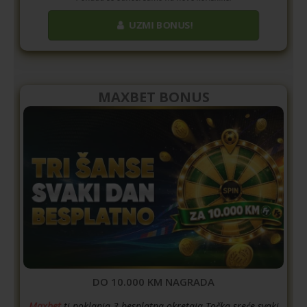
UZMI BONUS!
MAXBET BONUS
DO 10.000 KM NAGRADA
Maxbet
ti poklanja 3 besplatna okretaja Točka sreće svaki