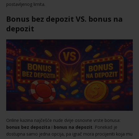
postavljenog limita.
Bonus bez depozit VS. bonus na
depozit
Online kazina najčešće nude dvije osnovne vrste bonusa:
bonus bez depozita
i
bonus na depozit
. Ponekad je
dostupna samo jedna opcija, pa igrač mora procijeniti koja mu