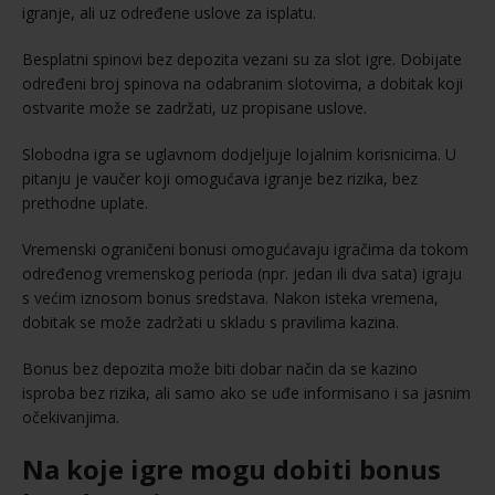
igranje, ali uz određene uslove za isplatu.
Besplatni spinovi bez depozita vezani su za slot igre. Dobijate
određeni broj spinova na odabranim slotovima, a dobitak koji
ostvarite može se zadržati, uz propisane uslove.
Slobodna igra se uglavnom dodjeljuje lojalnim korisnicima. U
pitanju je vaučer koji omogućava igranje bez rizika, bez
prethodne uplate.
Vremenski ograničeni bonusi omogućavaju igračima da tokom
određenog vremenskog perioda (npr. jedan ili dva sata) igraju
s većim iznosom bonus sredstava. Nakon isteka vremena,
dobitak se može zadržati u skladu s pravilima kazina.
Bonus bez depozita može biti dobar način da se kazino
isproba bez rizika, ali samo ako se uđe informisano i sa jasnim
očekivanjima.
Na koje igre mogu dobiti bonus