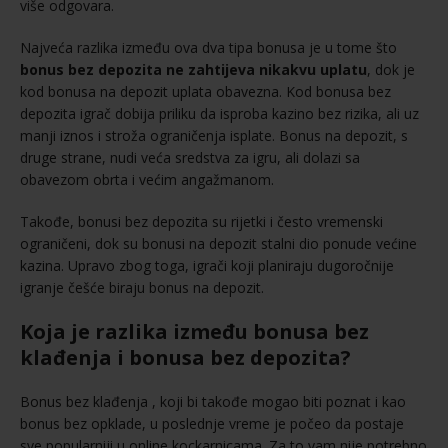
više odgovara.
Najveća razlika između ova dva tipa bonusa je u tome što
bonus bez depozita ne zahtijeva nikakvu uplatu
, dok je
kod bonusa na depozit uplata obavezna. Kod bonusa bez
depozita igrač dobija priliku da isproba kazino bez rizika, ali uz
manji iznos i stroža ograničenja isplate. Bonus na depozit, s
druge strane, nudi veća sredstva za igru, ali dolazi sa
obavezom obrta i većim angažmanom.
Takođe, bonusi bez depozita su rijetki i često vremenski
ograničeni, dok su bonusi na depozit stalni dio ponude većine
kazina. Upravo zbog toga, igrači koji planiraju dugoročnije
igranje češće biraju bonus na depozit.
Koja je razlika između bonusa bez
klađenja i bonusa bez depozita?
Bonus bez klađenja , koji bi takođe mogao biti poznat i kao
bonus bez opklade, u poslednje vreme je počeo da postaje
sve popularniji u online kockarnicama. Za to vam nije potrebno