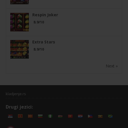
Respin Joker
8.9/10
Extra Stars
8.9/10
Next »
kladjenje.rs
Drugi jezici: