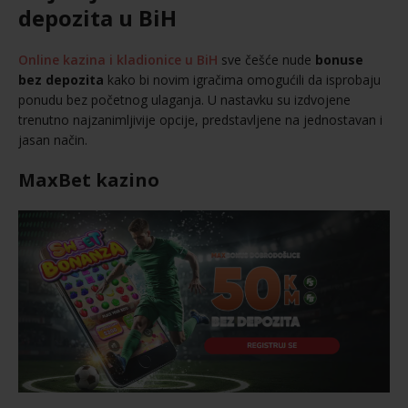
depozita u BiH
Online kazina i kladionice u BiH
sve češće nude
bonuse
bez depozita
kako bi novim igračima omogućili da isprobaju
ponudu bez početnog ulaganja. U nastavku su izdvojene
trenutno najzanimljivije opcije, predstavljene na jednostavan i
jasan način.
MaxBet kazino