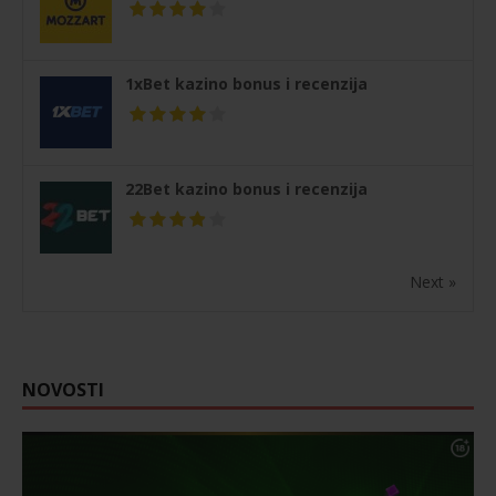
1xBet kazino bonus i recenzija
22Bet kazino bonus i recenzija
Next »
NOVOSTI