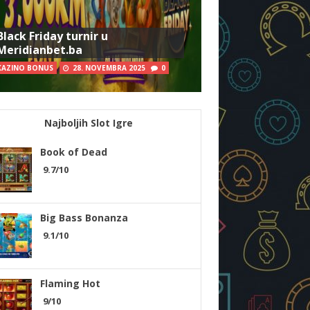
Black Friday turnir u
Meridianbet.ba
KAZINO BONUS
28. NOVEMBRA 2025
0
Najboljih Slot Igre
Book of Dead
9.7/10
Big Bass Bonanza
9.1/10
Flaming Hot
9/10