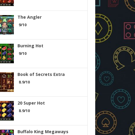
The Angler
9/10
Burning Hot
9/10
Book of Secrets Extra
8.9/10
20 Super Hot
8.9/10
Buffalo King Megaways