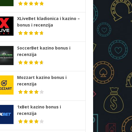
XLiveBet kladionica i kazino –
bonus i recenzija
SoccerBet kazino bonus i
recenzija
Mozzart kazino bonus i
recenzija
1xBet kazino bonus i
recenzija