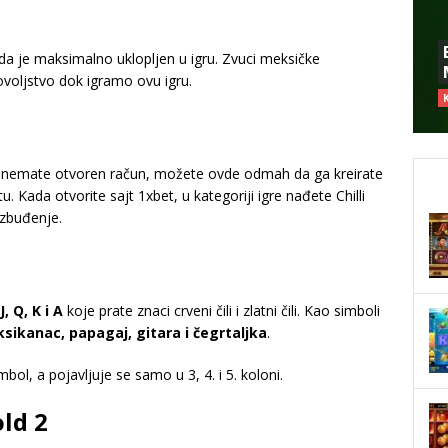
a je maksimalno uklopljen u igru. Zvuci meksičke
ovoljstvo dok igramo ovu igru.
o nemate otvoren račun, možete ovde odmah da ga kreirate
 Kada otvorite sajt 1xbet, u kategoriji igre nađete Chilli
uzbuđenje.
 J, Q, K i A
koje prate znaci crveni čili i zlatni čili. Kao simboli
sikanac, papagaj, gitara i čegrtaljka
.
mbol, a pojavljuje se samo u 3, 4. i 5. koloni.
old 2