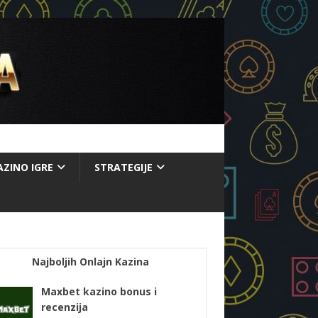
AZINO IGRE
STRATEGIJE
Najboljih Onlajn Kazina
Maxbet kazino bonus i
recenzija