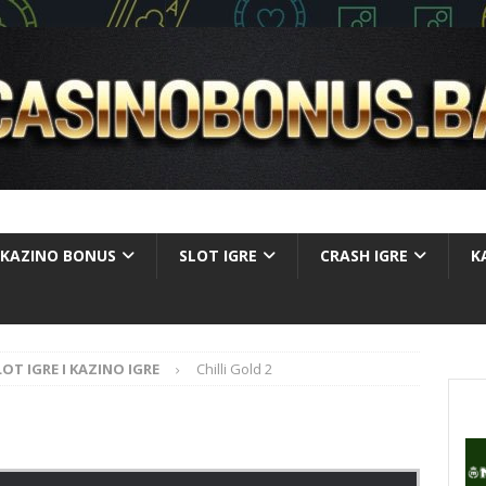
KAZINO BONUS
SLOT IGRE
CRASH IGRE
K
OT IGRE I KAZINO IGRE
Chilli Gold 2