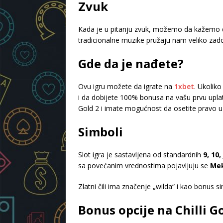
Zvuk
Kada je u pitanju zvuk, možemo da kažemo d
tradicionalne muzike pružaju nam veliko zad
Gde da je nađete?
Ovu igru možete da igrate na
1xbet
. Ukolik
i da dobijete 100% bonusa na vašu prvu uplatu.
Gold 2 i imate mogućnost da osetite pravo 
Simboli
Slot igra je sastavljena od standardnih
9, 10,
sa povećanim vrednostima pojavljuju se
Mek
Zlatni čili ima značenje „wilda“ i kao bonus si
Bonus opcije na Chilli G