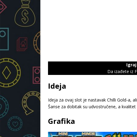
Igra
Da izađete iz F
Ideja
Ideja za ovaj slot je nastavak Chilli Gold-a, a
Šanse za dobitak su udvostručene, a kvalitet 
Grafika