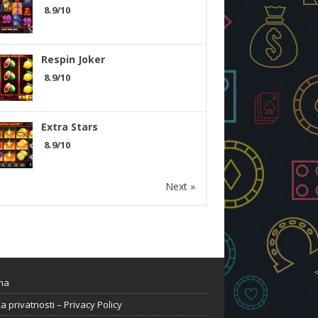
8.9/10
Respin Joker
8.9/10
Extra Stars
8.9/10
Next »
ma
ka privatnosti – Privacy Policy