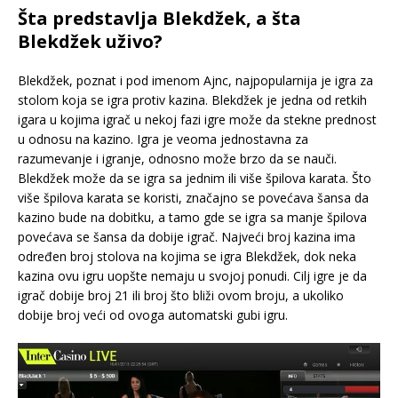
Šta predstavlja Blekdžek, a šta
Blekdžek uživo?
Blekdžek, poznat i pod imenom Ajnc, najpopularnija je igra za
stolom koja se igra protiv kazina. Blekdžek je jedna od retkih
igara u kojima igrač u nekoj fazi igre može da stekne prednost
u odnosu na kazino. Igra je veoma jednostavna za
razumevanje i igranje, odnosno može brzo da se nauči.
Blekdžek može da se igra sa jednim ili više špilova karata. Što
više špilova karata se koristi, značajno se povećava šansa da
kazino bude na dobitku, a tamo gde se igra sa manje špilova
povećava se šansa da dobije igrač. Najveći broj kazina ima
određen broj stolova na kojima se igra Blekdžek, dok neka
kazina ovu igru uopšte nemaju u svojoj ponudi. Cilj igre je da
igrač dobije broj 21 ili broj što bliži ovom broju, a ukoliko
dobije broj veći od ovoga automatski gubi igru.