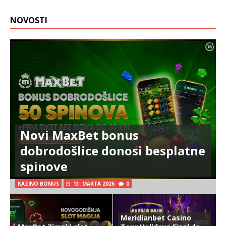
NOVOSTI
Novi MaxBet bonus
dobrodošlice donosi besplatne
spinove
KAZINO BONUS
13. MARTA 2026
0
Meridianbet Casino