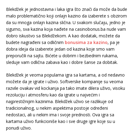
Blekdžek je jednostavna i laka igra što znači da može da bude
malo problematično koji onlajn kazino da izaberete s obzirom
da su mnoga onlajn kazina slična. U svakom slučaju, jedno je
sigurno, sva kazina koja nađete na casinobonus.ba nude vam
dobro iskustvo sa Blekdžekom. A kao dodatak, možete da
budete nagrađeni sa odličnim
bonusima za kazino
, pa je
dobra ideja da izaberete jedan od kazina koje smo vam
preporučili na sajtu. Bićete u dobrim i bezbednim rukama,
sleduje vam odlična zabava kao i dobre šanse za dobitak.
Blekdžek je veoma popularna igra sa kartama, a od nedavno
možete da je igrate i uživo. Softverske kompanije su veoma
razvile ovakav vid kockanja pa tako imate dilera uživo, visoku
rezoluciju i atmosferu kao da igrate u najvećim i
najprestižnijim kazinima. Blekdžek uživo se razlikuje od
tradicionalnog, u nekim aspektima postoje određeni
nedostaci, ali u nekim ima i svoje prednosti. Ova igra sa
kartama uživo funkcioniše kao i sve druge igre koje su u
ponudi uživo.