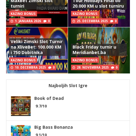
MaxBet Zimski slot
Tour Holidays Final do
turniri
20.000 KM u slot turniru
KAZINO BONUS
KAZINO BONUS
1. JANUARA 2026
0
25. DECEMBRA 2025
0
Veliki Zimski Slot Turnir
na XliveBet: 100.000 KM
Black Friday turnir u
i 750 Dobitnika
Meridianbet.ba
KAZINO BONUS
KAZINO BONUS
10. DECEMBRA 2025
0
28. NOVEMBRA 2025
0
Najboljih Slot Igre
Book of Dead
9.7/10
Big Bass Bonanza
9.1/10