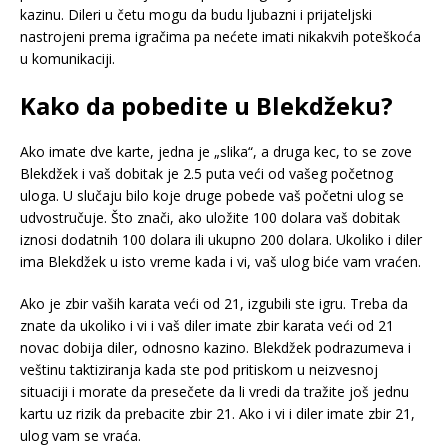
kazinu. Dileri u četu mogu da budu ljubazni i prijateljski
nastrojeni prema igračima pa nećete imati nikakvih poteškoća
u komunikaciji.
Kako da pobedite u Blekdžeku?
Ako imate dve karte, jedna je „slika“, a druga kec, to se zove
Blekdžek i vaš dobitak je 2.5 puta veći od vašeg početnog
uloga. U slučaju bilo koje druge pobede vaš početni ulog se
udvostručuje. Što znači, ako uložite 100 dolara vaš dobitak
iznosi dodatnih 100 dolara ili ukupno 200 dolara. Ukoliko i diler
ima Blekdžek u isto vreme kada i vi, vaš ulog biće vam vraćen.
Ako je zbir vaših karata veći od 21, izgubili ste igru. Treba da
znate da ukoliko i vi i vaš diler imate zbir karata veći od 21
novac dobija diler, odnosno kazino. Blekdžek podrazumeva i
veštinu taktiziranja kada ste pod pritiskom u neizvesnoj
situaciji i morate da presečete da li vredi da tražite još jednu
kartu uz rizik da prebacite zbir 21. Ako i vi i diler imate zbir 21,
ulog vam se vraća.