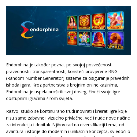
Endorphina je također poznat po svojoj posvećenosti
pravednosti i transparentnosti, koristeći provjerene RNG
(Random Number Generator) sisteme za osiguranje pravednih
ishoda igara. Kroz partnerstva s brojnim online kazinima,
Endorphina je uspela proširiti svoj doseg, čineći svoje igre
dostupnim igračima širom svijeta.
Razvoj studio se kontinuirano trudi inovirati i kreirati igre koje
nisu samo zabavne i vizuelno privlačne, već i nude nove načine
za interakciju i dobitak. Njihov rad na diversifikaciji tema, od
avantura i istorije do modernih i unikatnih koncepta, svjedoči o