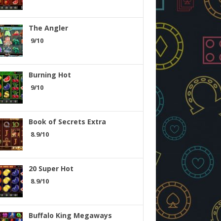
The Angler
9/10
Burning Hot
9/10
Book of Secrets Extra
8.9/10
20 Super Hot
8.9/10
Buffalo King Megaways