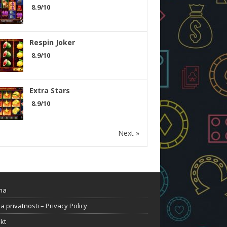
8.9/10
Respin Joker
8.9/10
Extra Stars
8.9/10
Next »
ma
ka privatnosti – Privacy Policy
kt