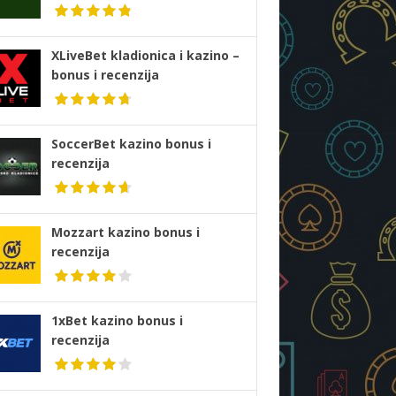
XLiveBet kladionica i kazino –
bonus i recenzija
SoccerBet kazino bonus i
recenzija
Mozzart kazino bonus i
recenzija
1xBet kazino bonus i
recenzija