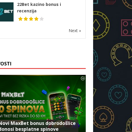
22Bet kazino bonus i
recenzija
Next »
OSTI
Novi MaxBet bonus dobrodošlice
donosi besplatne spinove