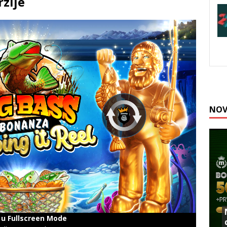
zije
NOV
j u Fullscreen Mode