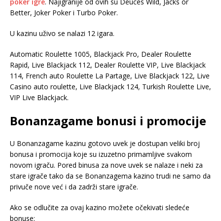
poker igre
. Najigranije od ovih su Deuces Wild, Jacks or
Better, Joker Poker i Turbo Poker.
U kazinu uživo se nalazi 12 igara.
Automatic Roulette 1005, Blackjack Pro, Dealer Roulette
Rapid, Live Blackjack 112, Dealer Roulette VIP, Live Blackjack
114, French auto Roulette La Partage, Live Blackjack 122, Live
Casino auto roulette, Live Blackjack 124, Turkish Roulette Live,
VIP Live Blackjack.
Bonanzagame bonusi i promocije
U Bonanzagame kazinu gotovo uvek je dostupan veliki broj
bonusa i promocija koje su izuzetno primamljive svakom
novom igraču. Pored binusa za nove uvek se nalaze i neki za
stare igrače tako da se Bonanzagema kazino trudi ne samo da
privuče nove već i da zadrži stare igrače.
Ako se odlučite za ovaj kazino možete očekivati sledeće
bonuse: