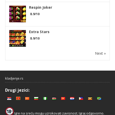
Respin Joker
8.9/10
Extra Stars
8.9/10
Next »
kladjenje.rs
Drugi jezici:
Igre na sreću mogu uzrokovati zavisnost. Igraj odgovorno.