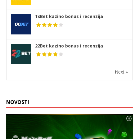
1xBet kazino bonus i recenzija
22Bet kazino bonus i recenzija
Next »
NOVOSTI