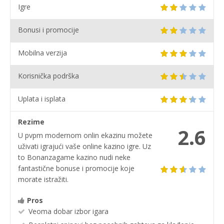
Igre
Bonusi i promocije
Mobilna verzija
Korisnička podrška
Uplata i isplata
Rezime
2.6
U pvpm modernom onlin ekazinu možete
uživati igrajući vaše online kazino igre. Uz
to Bonanzagame kazino nudi neke
fantastične bonuse i promocije koje
morate istražiti.
Pros
Veoma dobar izbor igara