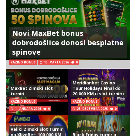
Novi MaxBet bonus
dobrodošlice donosi besplatne
spinove
KAZINO BONUS
13. MARTA 2026
0
Meridianbet Casino
MaxBet Zimski slot
Tour Holidays Final do
turniri
20.000 KM u slot turniru
KAZINO BONUS
KAZINO BONUS
1. JANUARA 2026
0
25. DECEMBRA 2025
0
Veliki Zimski Slot Turnir
na XliveBet: 100.000 KM
Black Friday turnir u