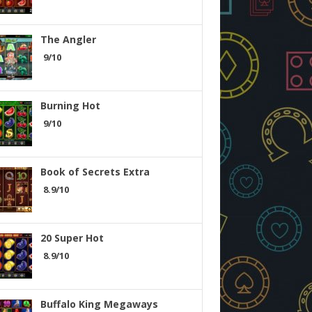
The Angler
9/10
Burning Hot
9/10
Book of Secrets Extra
8.9/10
20 Super Hot
8.9/10
Buffalo King Megaways