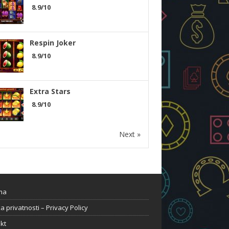
8.9/10
Respin Joker
8.9/10
Extra Stars
8.9/10
Next »
ma
ka privatnosti – Privacy Policy
kt