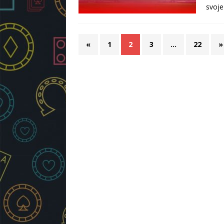
svoj
«
1
2
3
…
22
»