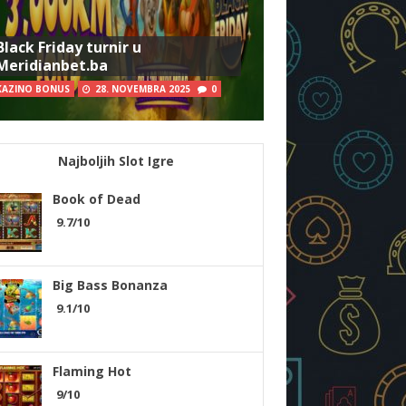
Black Friday turnir u
Meridianbet.ba
KAZINO BONUS
28. NOVEMBRA 2025
0
Najboljih Slot Igre
Book of Dead
9.7/10
Big Bass Bonanza
9.1/10
Flaming Hot
9/10