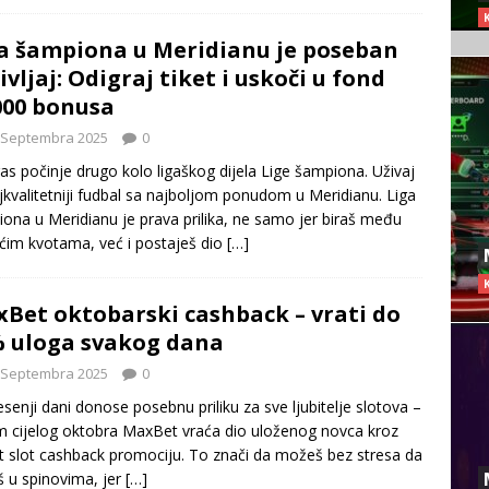
a šampiona u Meridianu je poseban
ivljaj: Odigraj tiket i uskoči u fond
000 bonusa
 Septembra 2025
0
as počinje drugo kolo ligaškog dijela Lige šampiona. Uživaj
jkvalitetniji fudbal sa najboljom ponudom u Meridianu. Liga
ona u Meridianu je prava prilika, ne samo jer biraš među
ćim kvotama, već i postaješ dio
[…]
Bet oktobarski cashback – vrati do
 uloga svakog dana
 Septembra 2025
0
jesenji dani donose posebnu priliku za sve ljubitelje slotova –
 cijelog oktobra MaxBet vraća dio uloženog novca kroz
 slot cashback promociju. To znači da možeš bez stresa da
š u spinovima, jer
[…]