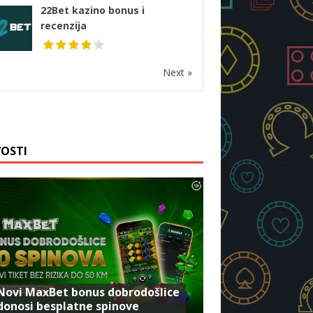
22Bet kazino bonus i
recenzija
Next »
OSTI
Novi MaxBet bonus dobrodošlice
donosi besplatne spinove