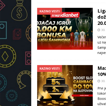
Lig
KAZINO VESTI
dož
20.
30.
Večer
uz na
šampi
najve
Max
KAZINO VESTI
10%
30.
Prvi 
tokom
Boost
uživa