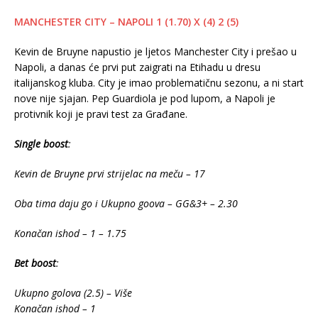
MANCHESTER CITY – NAPOLI 1 (1.70) X (4) 2 (5)
Kevin de Bruyne napustio je ljetos Manchester City i prešao u
Napoli, a danas će prvi put zaigrati na Etihadu u dresu
italijanskog kluba. City je imao problematičnu sezonu, a ni start
nove nije sjajan. Pep Guardiola je pod lupom, a Napoli je
protivnik koji je pravi test za Građane.
Single boost
:
Kevin de Bruyne prvi strijelac na meču – 17
Oba tima daju go i Ukupno goova – GG&3+ – 2.30
Konačan ishod – 1 – 1.75
Bet boost
:
Ukupno golova (2.5) – Više
Konačan ishod – 1