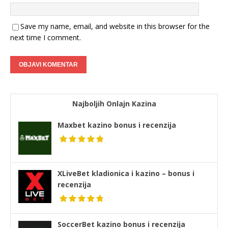
Save my name, email, and website in this browser for the
next time I comment.
Najboljih Onlajn Kazina
Maxbet kazino bonus i recenzija
XLiveBet kladionica i kazino – bonus i
recenzija
SoccerBet kazino bonus i recenzija