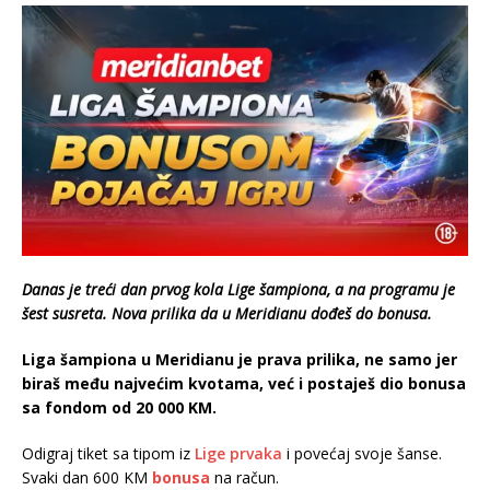
Danas je treći dan prvog kola Lige šampiona, a na programu je
šest susreta. Nova prilika da u Meridianu dođeš do bonusa.
Liga šampiona u Meridianu je prava prilika, ne samo jer
biraš među najvećim kvotama, već i postaješ dio bonusa
sa fondom od 20 000 KM.
Odigraj tiket sa tipom iz
Lige prv
a
ka
i povećaj svoje šanse.
Svaki dan 600 KM
bonusa
na račun.