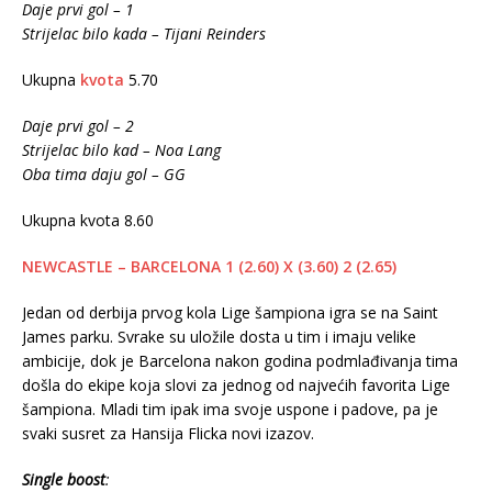
Daje prvi gol – 1
Strijelac bilo kada – Tijani Reinders
Ukupna
kvota
5.70
Daje prvi gol – 2
Strijelac bilo kad – Noa Lang
Oba tima daju gol – GG
Ukupna kvota 8.60
NEWCASTLE – BARCELONA 1 (2.60) X (3.60) 2 (2.65)
Jedan od derbija prvog kola Lige šampiona igra se na Saint
James parku. Svrake su uložile dosta u tim i imaju velike
ambicije, dok je Barcelona nakon godina podmlađivanja tima
došla do ekipe koja slovi za jednog od najvećih favorita Lige
šampiona. Mladi tim ipak ima svoje uspone i padove, pa je
svaki susret za Hansija Flicka novi izazov.
Single boost
: