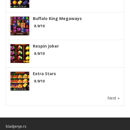
Buffalo King Megaways
8.9/10
Respin Joker
8.9/10
Extra Stars
8.9/10
Next »
kladjenje.rs