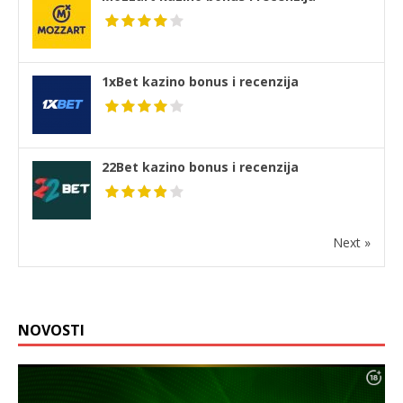
1xBet kazino bonus i recenzija
22Bet kazino bonus i recenzija
Next »
NOVOSTI