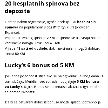
20 besplatnih spinova bez
depozita
Odmah nakon registracije, igrače očekuje i
20 besplatnih
spinova
na popularnom slotu
Wild Icy Fruits
(provider:
Expanse).
Vrijednost svakog spina je
2 KM
, a spinovi se aktiviraju nakon
verifikacije naloga u roku od 48 sati.
Vrijede
48 sati od dodjele
, dok maksimalan mogući dobitak
iznosi
80 KM
.
Lucky’s 6 bonus od 5 KM
Još jedna pogodnost stiže ako se nalog verifikuje istog dana. U
tom slučaju, Meridian već sutradan dodjeljuje
5 KM bonusa
za Lucky’s 6
igre. Bonus se automatski aktivira u igri i može
se odmah iskoristiti.
Da bi se ostvareni dobici iz bonusa mogli isplatiti, potrebno je: