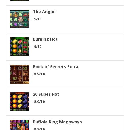
The Angler
9/10
Burning Hot
9/10
Book of Secrets Extra
8.9/10
20 Super Hot
8.9/10
Buffalo King Megaways
8.9/10