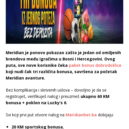
Meridian je ponovo pokazao zašto je jedan od omiljenih
brendova među igračima u Bosni i Hercegovini. Ovog
puta, sve nove korisnike čeka
paket bonus dobrodošlice
koji nudi čak tri različita bonusa, savršena za početak
Meridian avanture.
Bez komplikacija i skrivenih uslova – dovoljno je da se
registruješ, verifikuješ nalog i preuzmeš
ukupno 60 KM
bonusa + poklon na Lucky’s 6
.
Svi koji prvi put otvore nalog na
Meridianbet.ba
dobijaju:
20 KM sportskog bonusa
,