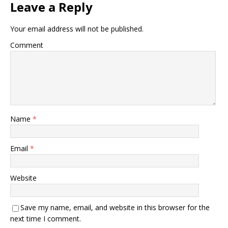
Leave a Reply
Your email address will not be published.
Comment
Name
*
Email
*
Website
Save my name, email, and website in this browser for the
next time I comment.