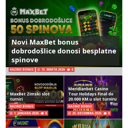
Novi MaxBet bonus
dobrodošlice donosi besplatne
spinove
KAZINO BONUS
13. MARTA 2026
0
Meridianbet Casino
MaxBet Zimski slot
Tour Holidays Final do
turniri
20.000 KM u slot turniru
KAZINO BONUS
KAZINO BONUS
1. JANUARA 2026
0
25. DECEMBRA 2025
0