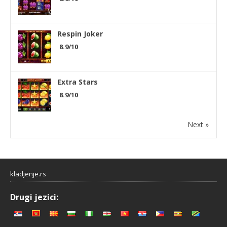
Respin Joker
8.9/10
Extra Stars
8.9/10
Next »
kladjenje.rs
Drugi jezici: