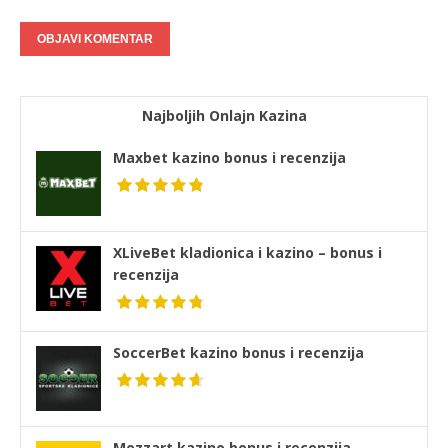
Najboljih Onlajn Kazina
Maxbet kazino bonus i recenzija
XLiveBet kladionica i kazino – bonus i
recenzija
SoccerBet kazino bonus i recenzija
Mozzart kazino bonus i recenzija