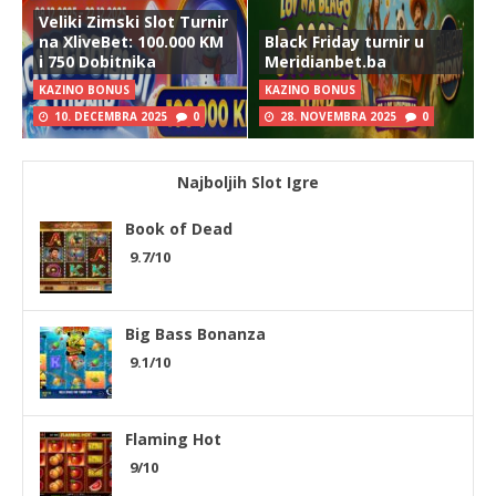
Veliki Zimski Slot Turnir
na XliveBet: 100.000 KM
Black Friday turnir u
i 750 Dobitnika
Meridianbet.ba
KAZINO BONUS
KAZINO BONUS
10. DECEMBRA 2025
0
28. NOVEMBRA 2025
0
Najboljih Slot Igre
Book of Dead
9.7/10
Big Bass Bonanza
9.1/10
Flaming Hot
9/10