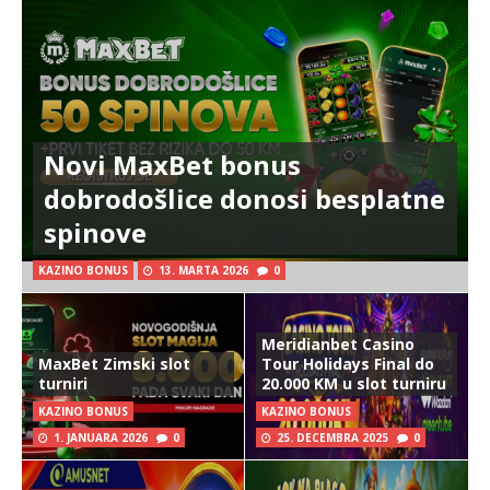
Novi MaxBet bonus
dobrodošlice donosi besplatne
spinove
KAZINO BONUS
13. MARTA 2026
0
Meridianbet Casino
MaxBet Zimski slot
Tour Holidays Final do
turniri
20.000 KM u slot turniru
KAZINO BONUS
KAZINO BONUS
1. JANUARA 2026
0
25. DECEMBRA 2025
0