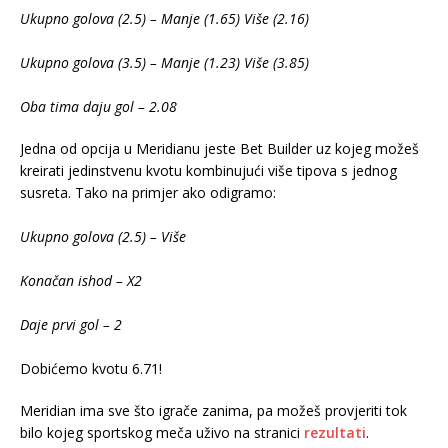
Ukupno golova (2.5) – Manje (1.65) Više (2.16)
Ukupno golova (3.5) – Manje (1.23) Više (3.85)
Oba tima daju gol – 2.08
Jedna od opcija u Meridianu jeste Bet Builder uz kojeg možeš
kreirati jedinstvenu kvotu kombinujući više tipova s jednog
susreta. Tako na primjer ako odigramo:
Ukupno golova (2.5) – Više
Konačan ishod – X2
Daje prvi gol – 2
Dobićemo kvotu 6.71!
Meridian ima sve što igrače zanima, pa možeš provjeriti tok
bilo kojeg sportskog meča uživo na stranici
rezultati
.