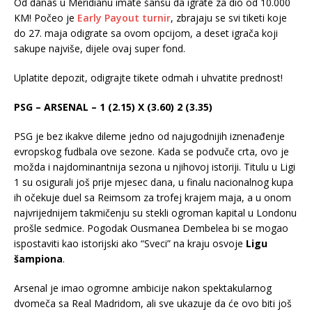
Od danas u Meridianu imate šansu da igrate za dio od 10.000
KM! Počeo je
Early Payout turnir
, zbrajaju se svi tiketi koje
do 27. maja odigrate sa ovom opcijom, a deset igrača koji
sakupe najviše, dijele ovaj super fond.
Uplatite depozit, odigrajte tikete odmah i uhvatite prednost!
PSG – ARSENAL – 1 (2.15) X (3.60) 2 (3.35)
PSG je bez ikakve dileme jedno od najugodnijih iznenađenje
evropskog fudbala ove sezone. Kada se podvuče crta, ovo je
možda i najdominantnija sezona u njihovoj istoriji. Titulu u Ligi
1 su osigurali još prije mjesec dana, u finalu nacionalnog kupa
ih očekuje duel sa Reimsom za trofej krajem maja, a u onom
najvrijednijem takmičenju su stekli ogroman kapital u Londonu
prošle sedmice. Pogodak Ousmanea Dembelea bi se mogao
ispostaviti kao istorijski ako “Sveci” na kraju osvoje
Ligu
šampiona
.
Arsenal je imao ogromne ambicije nakon spektakularnog
dvomeča sa Real Madridom, ali sve ukazuje da će ovo biti još