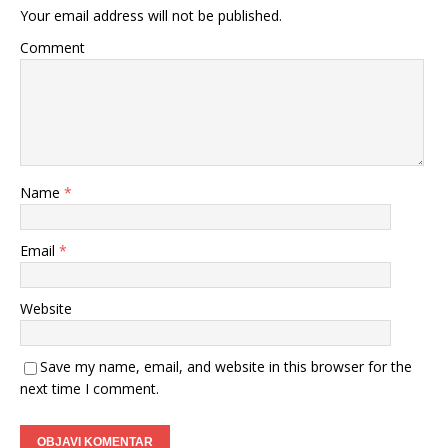
Your email address will not be published.
Comment
Name
*
Email
*
Website
Save my name, email, and website in this browser for the
next time I comment.