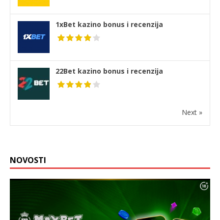
1xBet kazino bonus i recenzija
22Bet kazino bonus i recenzija
Next »
NOVOSTI