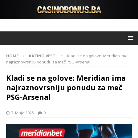
HOME
KAZINO VESTI
Kladi se na golove: Meridian ima
najraznovrsniju ponudu za meč PSG-Arsenal
Kladi se na golove: Meridian ima
najraznovrsniju ponudu za meč
PSG-Arsenal
7. Maja 2025
0