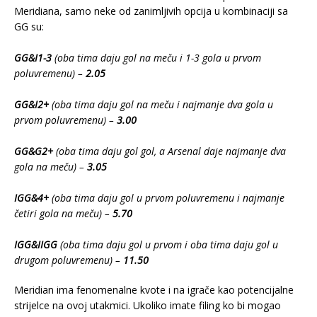
Meridiana, samo neke od zanimljivih opcija u kombinaciji sa
GG su:
GG&I1-3
(oba tima daju gol na meču i 1-3 gola u prvom
poluvremenu) –
2.05
GG&I2+
(oba tima daju gol na meču i najmanje dva gola u
prvom poluvremenu) –
3.00
GG&G2+
(oba tima daju gol gol, a Arsenal daje najmanje dva
gola na meču) –
3.05
IGG&4+
(oba tima daju gol u prvom poluvremenu i najmanje
četiri gola na meču) –
5.70
IGG&IIGG
(oba tima daju gol u prvom i oba tima daju gol u
drugom poluvremenu) –
11.50
Meridian ima fenomenalne kvote i na igrače kao potencijalne
strijelce na ovoj utakmici. Ukoliko imate filing ko bi mogao