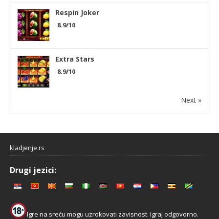
Respin Joker
8.9/10
Extra Stars
8.9/10
Next »
kladjenje.rs
Drugi jezici:
Igre na sreću mogu uzrokovati zavisnost. Igraj odgovorno.