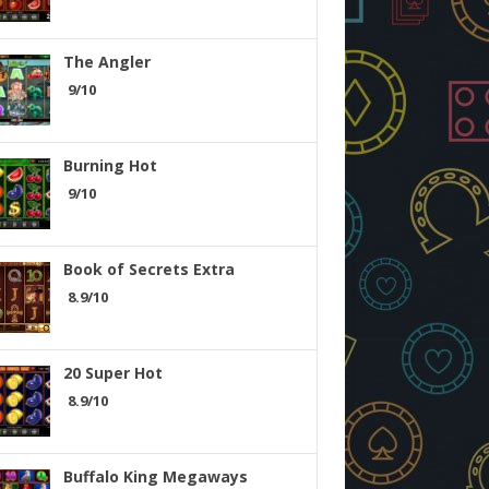
The Angler
9/10
Burning Hot
9/10
Book of Secrets Extra
8.9/10
20 Super Hot
8.9/10
Buffalo King Megaways