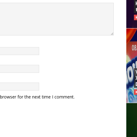
 browser for the next time I comment.