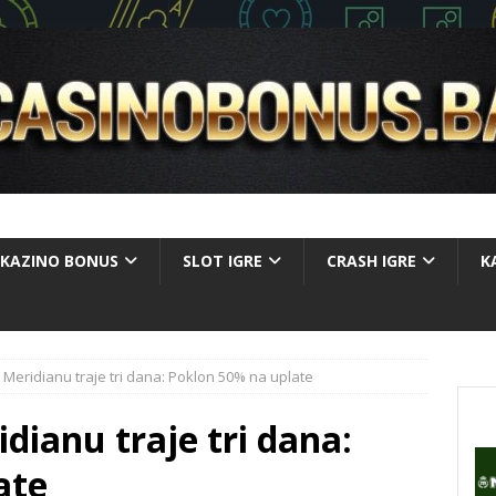
KAZINO BONUS
SLOT IGRE
CRASH IGRE
K
u Meridianu traje tri dana: Poklon 50% na uplate
dianu traje tri dana:
ate