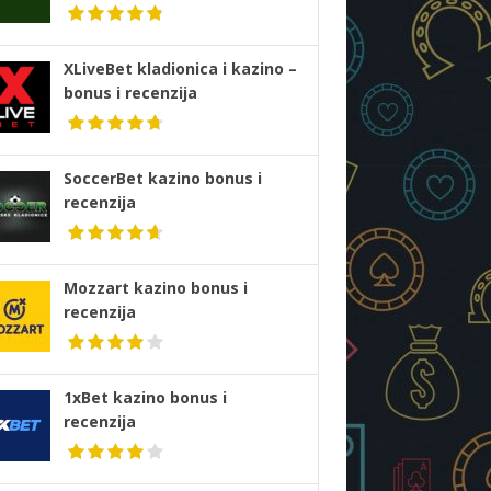
XLiveBet kladionica i kazino –
bonus i recenzija
SoccerBet kazino bonus i
recenzija
Mozzart kazino bonus i
recenzija
1xBet kazino bonus i
recenzija