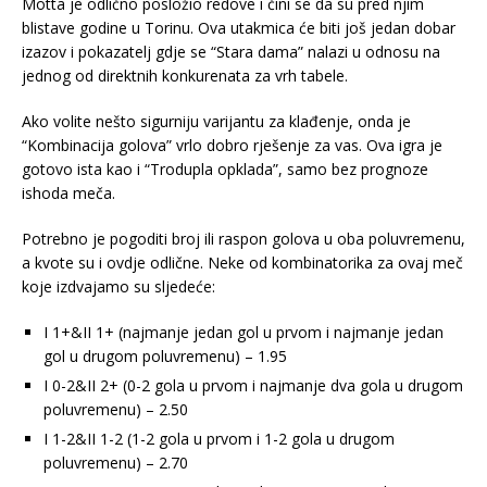
Motta je odlično posložio redove i čini se da su pred njim
blistave godine u Torinu. Ova utakmica će biti još jedan dobar
izazov i pokazatelj gdje se “Stara dama” nalazi u odnosu na
jednog od direktnih konkurenata za vrh tabele.
Ako volite nešto sigurniju varijantu za klađenje, onda je
“Kombinacija golova” vrlo dobro rješenje za vas. Ova igra je
gotovo ista kao i “Trodupla opklada”, samo bez prognoze
ishoda meča.
Potrebno je pogoditi broj ili raspon golova u oba poluvremenu,
a kvote su i ovdje odlične. Neke od kombinatorika za ovaj meč
koje izdvajamo su sljedeće:
I 1+&II 1+ (najmanje jedan gol u prvom i najmanje jedan
gol u drugom poluvremenu) – 1.95
I 0-2&II 2+ (0-2 gola u prvom i najmanje dva gola u drugom
poluvremenu) – 2.50
I 1-2&II 1-2 (1-2 gola u prvom i 1-2 gola u drugom
poluvremenu) – 2.70