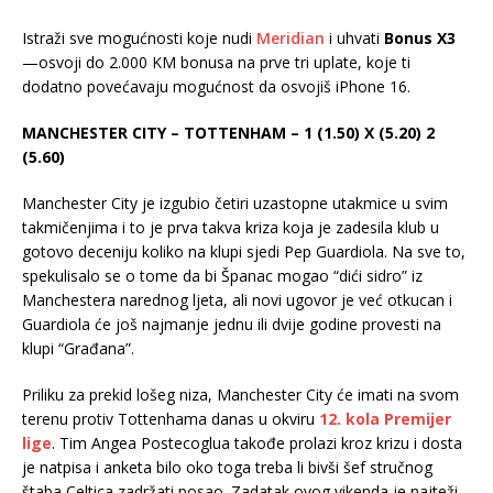
Istraži sve mogućnosti koje nudi
Meridian
i uhvati
Bonus X3
—osvoji do 2.000 KM bonusa na prve tri uplate, koje ti
dodatno povećavaju mogućnost da osvojiš iPhone 16.
MANCHESTER CITY – TOTTENHAM – 1 (1.50) X (5.20) 2
(5.60)
Manchester City je izgubio četiri uzastopne utakmice u svim
takmičenjima i to je prva takva kriza koja je zadesila klub u
gotovo deceniju koliko na klupi sjedi Pep Guardiola. Na sve to,
spekulisalo se o tome da bi Španac mogao “dići sidro” iz
Manchestera narednog ljeta, ali novi ugovor je već otkucan i
Guardiola će još najmanje jednu ili dvije godine provesti na
klupi “Građana”.
Priliku za prekid lošeg niza, Manchester City će imati na svom
terenu protiv Tottenhama danas u okviru
12. kola Premijer
lige
. Tim Angea Postecoglua takođe prolazi kroz krizu i dosta
je natpisa i anketa bilo oko toga treba li bivši šef stručnog
štaba Celtica zadržati posao. Zadatak ovog vikenda je najteži