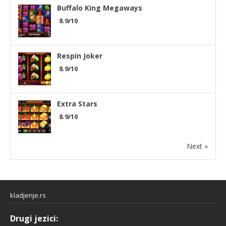
Buffalo King Megaways
8.9/10
Respin Joker
8.9/10
Extra Stars
8.9/10
Next »
kladjenje.rs
Drugi jezici: