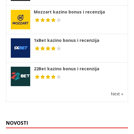
Mozzart kazino bonus i recenzija
1xBet kazino bonus i recenzija
22Bet kazino bonus i recenzija
Next »
NOVOSTI