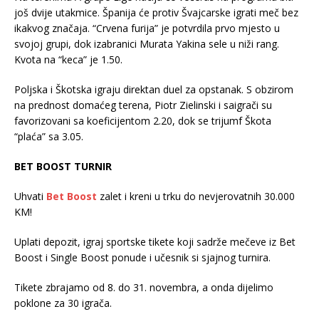
još dvije utakmice. Španija će protiv Švajcarske igrati meč bez
ikakvog značaja. “Crvena furija” je potvrdila prvo mjesto u
svojoj grupi, dok izabranici Murata Yakina sele u niži rang.
Kvota na “keca” je 1.50.
Poljska i Škotska igraju direktan duel za opstanak. S obzirom
na prednost domaćeg terena, Piotr Zielinski i saigrači su
favorizovani sa koeficijentom 2.20, dok se trijumf Škota
“plaća” sa 3.05.
BET BOOST TURNIR
Uhvati
Bet Boost
zalet i kreni u trku do nevjerovatnih 30.000
KM!
Uplati depozit, igraj sportske tikete koji sadrže mečeve iz Bet
Boost i Single Boost ponude i učesnik si sjajnog turnira.
Tikete zbrajamo od 8. do 31. novembra, a onda dijelimo
poklone za 30 igrača.