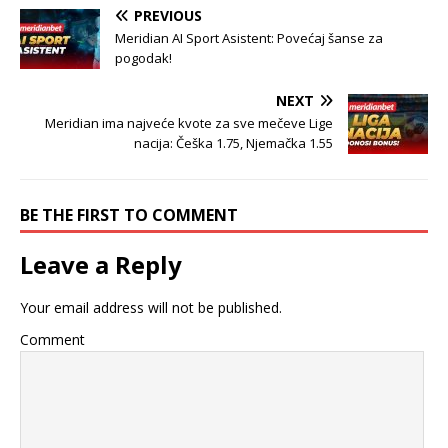
PREVIOUS
Meridian AI Sport Asistent: Povećaj šanse za
pogodak!
NEXT
Meridian ima najveće kvote za sve mečeve Lige
nacija: Češka 1.75, Njemačka 1.55
BE THE FIRST TO COMMENT
Leave a Reply
Your email address will not be published.
Comment