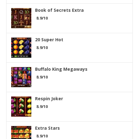
Book of Secrets Extra
8.9/10
20 Super Hot
8.9/10
Buffalo King Megaways
8.9/10
Respin Joker
8.9/10
Extra Stars
8.9/10