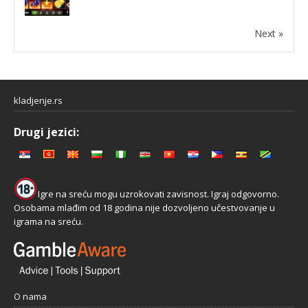
Next »
kladjenje.rs
Drugi jezici:
Igre na sreću mogu uzrokovati zavisnost. Igraj odgovorno.
Osobama mlađim od 18 godina nije dozvoljeno učestvovanje u
igrama na sreću.
O nama