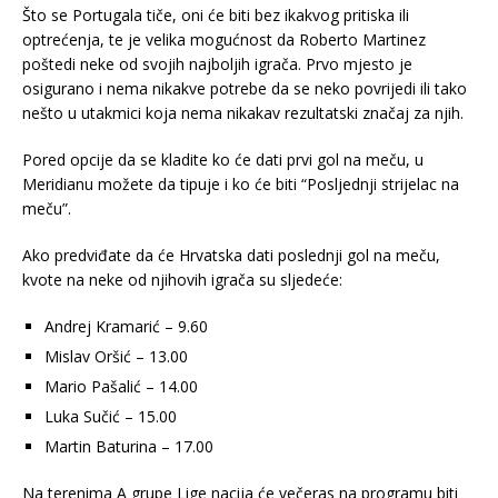
Što se Portugala tiče, oni će biti bez ikakvog pritiska ili
optrećenja, te je velika mogućnost da Roberto Martinez
poštedi neke od svojih najboljih igrača. Prvo mjesto je
osigurano i nema nikakve potrebe da se neko povrijedi ili tako
nešto u utakmici koja nema nikakav rezultatski značaj za njih.
Pored opcije da se kladite ko će dati prvi gol na meču, u
Meridianu možete da tipuje i ko će biti “Posljednji strijelac na
meču”.
Ako predviđate da će Hrvatska dati poslednji gol na meču,
kvote na neke od njihovih igrača su sljedeće:
Andrej Kramarić – 9.60
Mislav Oršić – 13.00
Mario Pašalić – 14.00
Luka Sučić – 15.00
Martin Baturina – 17.00
Na terenima A grupe Lige nacija će večeras na programu biti