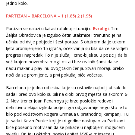
jedno kolo.
PARTIZAN – BARCELONA – 1 (1.85) 2 (1.95)
Partizan se nalazi u katastrofalnoj situaciji u
Evroligi
. Tim
Željka Obradovića je izgubio četiri utakmice i trenutno je na
učinku od dvije pobjede i šest poraza. S obzirom da je tokom
ljeta promijenjeno 15 igrača, očekivanja su bila da će se vidjeti
progres i napredak. To nije slučaj i crno-bijeli su u poziciji da bi
već krajem novembra mogli ostati bez realnih šansi da se
nađu makar u play-inu ovog takmičenja. Stvari moraju preko
noći da se promijene, a prvi pokušaj biće večeras.
Barcelona je jedna od ekipa koje su ostavile najbolji utisak do
sada i pred ovo kolo su bili na diobi prvog mjesta sa skorom 6-
2. Novi trener Joan Penarroya je brzo posložio redove i
definitivno ekipa izgleda bolje i igra odgovornije nego što je to
bilo pod vođstvom Rogera Grimaua u prethodnoj kampanji. Tu
je sada i Kevin Punter koji je tri godine nastupao za Partizan i
biće posebno motivisan da se prikaže u najboljem mogućem
svjetlu. On je u oktobru ponio i epitet MVP-a mjeseca u