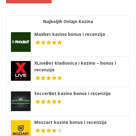
Najboljih Onlajn Kazina
Maxbet kazino bonus i recenzija
XLiveBet kladionica i kazino – bonus i
recenzija
SoccerBet kazino bonus i recenzija
Mozzart kazino bonus i recenzija