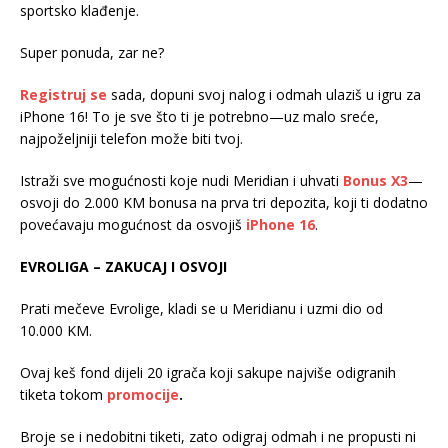
sportsko klađenje.
Super ponuda, zar ne?
Registruj se
sada, dopuni svoj nalog i odmah ulaziš u igru za
iPhone 16! To je sve što ti je potrebno—uz malo sreće,
najpoželjniji telefon može biti tvoj.
Istraži sve mogućnosti koje nudi Meridian i uhvati
Bonus X3
—
osvoji do 2.000 KM bonusa na prva tri depozita, koji ti dodatno
povećavaju mogućnost da osvojiš
iPhone 16
.
EVROLIGA – ZAKUCAJ I OSVOJI
Prati mečeve Evrolige, kladi se u Meridianu i uzmi dio od
10.000 KM.
Ovaj keš fond dijeli 20 igrača koji sakupe najviše odigranih
tiketa tokom
promocije
.
Broje se i nedobitni tiketi, zato odigraj odmah i ne propusti ni