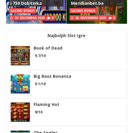
i 750 Dobitnika
Meridianbet.ba
KAZINO BONUS
KAZINO BONUS
10. DECEMBRA 2025
0
28. NOVEMBRA 2025
0
Najboljih Slot Igre
Book of Dead
9.7/10
Big Bass Bonanza
9.1/10
Flaming Hot
9/10
The Angler