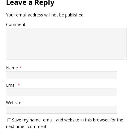
Leave a Reply
Your email address will not be published.
Comment
Name
*
Email
*
Website
Save my name, email, and website in this browser for the
next time I comment.