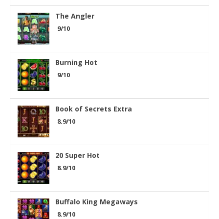
The Angler
9/10
Burning Hot
9/10
Book of Secrets Extra
8.9/10
20 Super Hot
8.9/10
Buffalo King Megaways
8.9/10