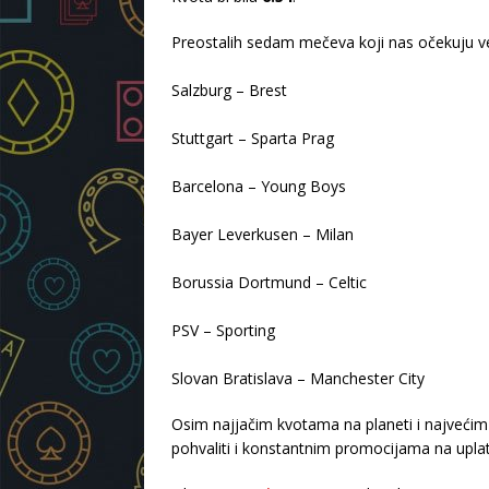
Preostalih sedam mečeva koji nas očekuju v
Salzburg – Brest
Stuttgart – Sparta Prag
Barcelona – Young Boys
Bayer Leverkusen – Milan
Borussia Dortmund – Celtic
PSV – Sporting
Slovan Bratislava – Manchester City
Osim najjačim kvotama na planeti i najveći
pohvaliti i konstantnim promocijama na uplat