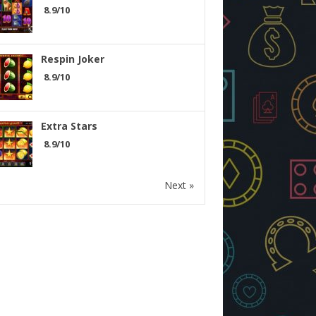
8.9/10
Respin Joker
8.9/10
Extra Stars
8.9/10
Next »