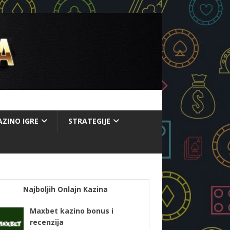
AZINO IGRE
STRATEGIJE
Najboljih Onlajn Kazina
Maxbet kazino bonus i
recenzija