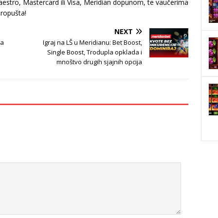
estro, Mastercard ili Visa, Meridian dopunom, te vaučerima
propušta!
NEXT
ša
Igraj na LŠ u Meridianu: Bet Boost,
Single Boost, Trodupla opklada i
mnoštvo drugih sjajnih opcija