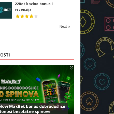
22Bet kazino bonus i
recenzija
Next »
OSTI
Novi MaxBet bonus dobrodošlice
donosi besplatne spinove