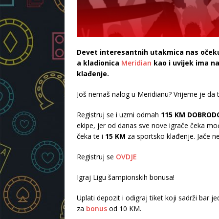
Devet interesantnih utakmica nas očeku
a kladionica
Meridian
kao i uvijek ima na
klađenje.
Još nemaš nalog u Meridianu? Vrijeme je da t
Registruj se i uzmi odmah
115 KM DOBROD
ekipe, jer od danas sve nove igrače čeka mo
čeka te i
15 KM
za sportsko klađenje. Jače n
Registruj se
OVDJE
Igraj Ligu šampionskih bonusa!
Uplati depozit i odigraj tiket koji sadrži bar 
za
bonus
od 10 KM.