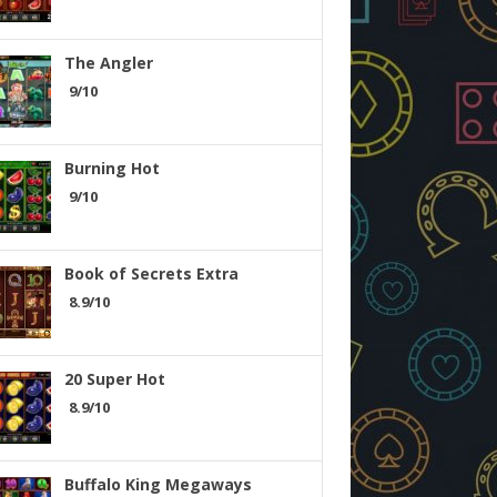
The Angler
9/10
Burning Hot
9/10
Book of Secrets Extra
8.9/10
20 Super Hot
8.9/10
Buffalo King Megaways