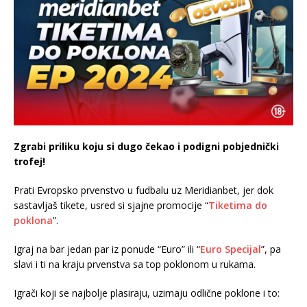
Zgrabi priliku koju si dugo čekao i podigni pobjednički
trofej!
Prati Evropsko prvenstvo u fudbalu uz Meridianbet, jer dok
sastavljaš tikete, usred si sjajne promocije “
Tiketima do
poklona
”.
Igraj na bar jedan par iz ponude “Euro” ili “
Euro Specijal
”, pa
slavi i ti na kraju prvenstva sa top poklonom u rukama.
Igrači koji se najbolje plasiraju, uzimaju odlične poklone i to: