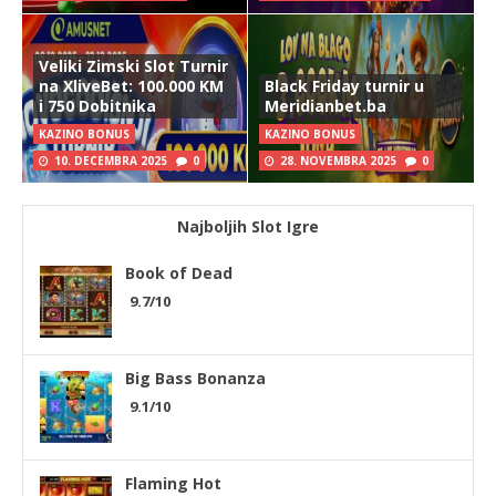
Veliki Zimski Slot Turnir
na XliveBet: 100.000 KM
Black Friday turnir u
i 750 Dobitnika
Meridianbet.ba
KAZINO BONUS
KAZINO BONUS
10. DECEMBRA 2025
0
28. NOVEMBRA 2025
0
Najboljih Slot Igre
Book of Dead
9.7/10
Big Bass Bonanza
9.1/10
Flaming Hot