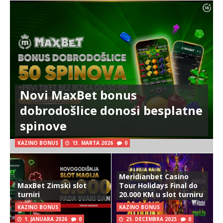
Novi MaxBet bonus
dobrodošlice donosi besplatne
spinove
KAZINO BONUS
13. MARTA 2026
0
Meridianbet Casino
MaxBet Zimski slot
Tour Holidays Final do
turniri
20.000 KM u slot turniru
KAZINO BONUS
KAZINO BONUS
1. JANUARA 2026
0
25. DECEMBRA 2025
0