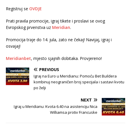
Registruj se
OVDJE
Prati pravila promocije, igraj tikete i proslavi se ovog
Evropskog prvenstva uz
Meridian
.
Promocija traje do 14. jula, zato ne čekaj! Navijaj, igraj i
osvajaj!
Meridianbet
, mjesto sjajnih dobitaka. Provjereno!
PREVIOUS
Igraj na Euro u Meridianu: Pomoću Bet Buildera
kombinuj neograničen broj specijala i sastavi kvotu
po želji
NEXT
Igraj u Meridianu: Kvota 6.40 na asistenciju Nica
Williamsa protiv Francuske