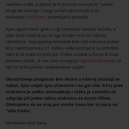
završava u eliti, a upravo je to pozicija na kojoj bi “Lavovi”
mogli biti na kraju. S toga su baš njihovi bodovi za
nacionalni
koeficijent
potencijalno presudni.
Ajax sigurno neće igrati u Ligi šampiona naredne sezone, a
kako stvari sada stoje, ni Liga Evrope neće biti njihovo
takmičenje. Najuspješniji holandski klub svih vremena prolazi
kroz najteži period u 21. vijeku i velike promjene su potrebne
kako bi se vratili na pravi put. Dobar rezultat u Evropi bi malo
popravio utisak, ali sve osim osvajanja
Lige konferencija
za
njih ne bi bio previše spektakularan uspjeh.
Obrazloženje prognoze
:
Bez obzira u kakvoj situaciji se
nalazi, Ajax uvijek igra ofanzivno i na gol više. 0:0 iz prve
utakmice je veliko iznenađenje i teško je zamisliti da
odigraju još jednu takvu utakmicu sa Aston Villom.
Očekujemo da se ovaj put mreže tresu bar tri puta na
“Villa Parku”.
Meridianov tiket dana: