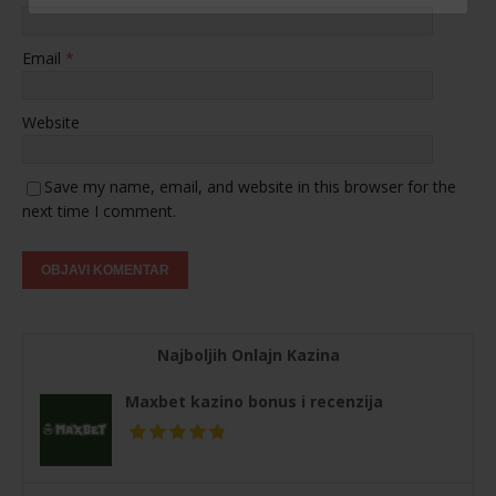
Email
*
Website
Save my name, email, and website in this browser for the
next time I comment.
Najboljih Onlajn Kazina
Maxbet kazino bonus i recenzija