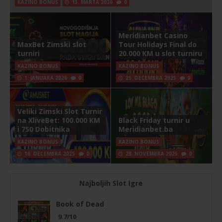
KAZINO BONUS
13. MARTA 2026
0
Meridianbet Casino
MaxBet Zimski slot
Tour Holidays Final do
turniri
20.000 KM u slot turniru
KAZINO BONUS
KAZINO BONUS
1. JANUARA 2026
0
25. DECEMBRA 2025
0
Veliki Zimski Slot Turnir
na XliveBet: 100.000 KM
Black Friday turnir u
i 750 Dobitnika
Meridianbet.ba
KAZINO BONUS
KAZINO BONUS
10. DECEMBRA 2025
0
28. NOVEMBRA 2025
0
Najboljih Slot Igre
Book of Dead
9.7/10