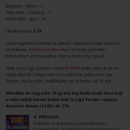
Brighton – Roma – 1
West Ham – Freiburg – 1
Aston Villa – Ajax – 3+
Ukupna kvota:
5.33
Osim najjačim kvotama na planeti i najvećim onlajn kazinom
na Balkanu,
kladionica Meridian
se može pohvaliti i
konstantnim promocijama, kojima časti svoje igrače.
Kladi se na Ligu Evrope i osvoji
BONUS
! Jedini uslov je da se
uplati depozit i odigra tiket koji sadrži bar jedan meč Lige
Evrope. Na taj način, kvalifikujete se za bonus od 10 KM.
Meridian će nagraditi 10 igrača koji budu imali tiket koji
u sebi sadrži barem jedan meč iz Lige Evrope i uplatu
depozita danas (14.03.) do 21h.
PREVIOUS
Pridružite se globalnoj promociji Mozzart i
Pragmatic Play – Uzmite dio od nagradnog fonda