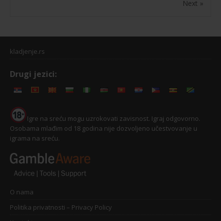
Next »
kladjenje.rs
Drugi jezici:
Igre na sreću mogu uzrokovati zavisnost. Igraj odgovorno.
Osobama mlađim od 18 godina nije dozvoljeno učestvovanje u
igrama na sreću.
O nama
Politika privatnosti – Privacy Policy