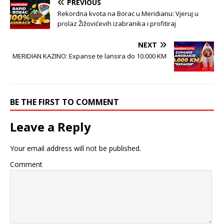
PREVIOUS
Rekordna kvota na Borac u Meridianu: Vjeruj u
prolaz Žižovićevih izabranika i profitiraj
NEXT
MERIDIAN KAZINO: Expanse te lansira do 10.000 KM
BE THE FIRST TO COMMENT
Leave a Reply
Your email address will not be published.
Comment