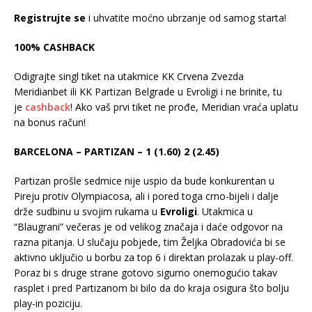
Registrujte se
i uhvatite moćno ubrzanje od samog starta!
100% CASHBACK
Odigrajte singl tiket na utakmice KK Crvena Zvezda
Meridianbet ili KK Partizan Belgrade u Evroligi i ne brinite, tu
je
cashback
! Ako vaš prvi tiket ne prođe, Meridian vraća uplatu
na bonus račun!
BARCELONA – PARTIZAN – 1 (1.60) 2 (2.45)
Partizan prošle sedmice nije uspio da bude konkurentan u
Pireju protiv Olympiacosa, ali i pored toga crno-bijeli i dalje
drže sudbinu u svojim rukama u
Evroligi
. Utakmica u
“Blaugrani” večeras je od velikog značaja i daće odgovor na
razna pitanja. U slučaju pobjede, tim Željka Obradovića bi se
aktivno uključio u borbu za top 6 i direktan prolazak u play-off.
Poraz bi s druge strane gotovo sigurno onemogućio takav
rasplet i pred Partizanom bi bilo da do kraja osigura što bolju
play-in poziciju.