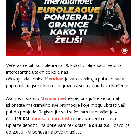
Večeras će biti kompletirano 29. kolo Evrolige sa tri veoma
interesantne utakmice koje nas
očekuju. kladionica
Meridian
je kao i svakoga puta do sada
pripremila najveće kvote i najraznovrsniju ponudu za klađenje.
Ako još niste dio
Meridianbet
ekipe, priključite se odmah i
iskoristite maksimalno sve promocije koje mogu ubrzati vaš
put do pobjede. Registrujte se i stiže vam iznenađenje –
čak
115 KM
bonusa dobrodošlice
bez skrivenih uslova.
Uplatite depozit i najbolje vam tek dolazi,
Bonus X3
– osvojite
do 2.000 KM bonusa na prve tri uplate.