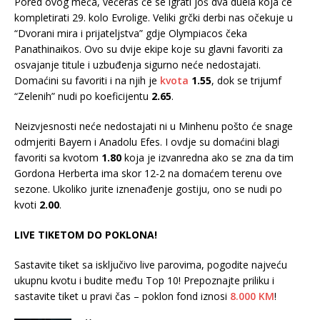
Pored ovog meča, večeras će se igrati još dva duela koja će
kompletirati 29. kolo Evrolige. Veliki grčki derbi nas očekuje u
“Dvorani mira i prijateljstva” gdje Olympiacos čeka
Panathinaikos. Ovo su dvije ekipe koje su glavni favoriti za
osvajanje titule i uzbuđenja sigurno neće nedostajati.
Domaćini su favoriti i na njih je
kvota
1.55
, dok se trijumf
“Zelenih” nudi po koeficijentu
2.65
.
Neizvjesnosti neće nedostajati ni u Minhenu pošto će snage
odmjeriti Bayern i Anadolu Efes. I ovdje su domaćini blagi
favoriti sa kvotom
1.80
koja je izvanredna ako se zna da tim
Gordona Herberta ima skor 12-2 na domaćem terenu ove
sezone. Ukoliko jurite iznenađenje gostiju, ono se nudi po
kvoti
2.00
.
LIVE TIKETOM DO POKLONA!
Sastavite tiket sa isključivo live parovima, pogodite najveću
ukupnu kvotu i budite među Top 10! Prepoznajte priliku i
sastavite tiket u pravi čas – poklon fond iznosi
8.000 KM
!