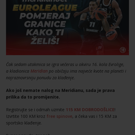
Čak sedam utakmica se igra večeras u okviru 16. kola Evrolige,
a kladionica
Meridian
po običaju ima najveće kvote na planeti i
najraznovrsniju ponudu za klađenje.
Ako još nemate nalog na Meridianu, sada je prava
prilika da to promijenite.
Registrujte se i odmah uzmite
115 KM DOBRODOŠLICE
!
Izvrtite 100 KM kroz
free spinove
, a čeka vas i 15 KM za
sportsko klađenje.