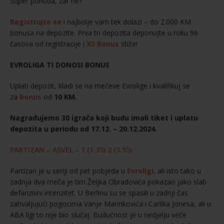
Super ponuda, zar ne?
Registrujte se
i najbolje vam tek dolazi – do 2.000 KM
bonusa na depozite. Prva tri depozita deponujte u roku 96
časova od registracije i
X3 Bonus
stiže!
EVROLIGA TI DONOSI BONUS
Uplati depozit, kladi se na mečeve Evrolige i kvalifikuj se
za
bonus
od
10 KM.
Nagrađujemo 30 igrača koji budu imali tiket i uplatu
depozita u periodu od 17.12. – 20.12.2024.
PARTIZAN – ASVEL – 1 (1.35) 2 (3.55)
Partizan je u seriji od pet pobjeda u
Evroligi
, ali isto tako u
zadnja dva meča je tim Željka Obradovića pokazao jako slab
defanzivni intenzitet. U Berlinu su se spasili u zadnji čas
zahvaljujući pogocima Vanje Marinkovića i Carlika Jonesa, ali u
ABA ligi to nije bio slučaj. Budućnost je u nedjelju veče